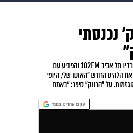
makoZ
בריאות
HIX
ספורט
כסף
הורים
עיצוב
ק' נכנסתי
תשעה חודשים
מתכונים
פרויקטים מיוחדים
"
דודו אהרון הגיע לאולפן של סלוצקי ודומינגז ברדיו תל אביב 102FM והפתיע עם
את הלהיט החדש "האוטו שלי, היופי
גזמות. על "הרווק" סיפר: "באמת
עקבו אחרינו בגוגל