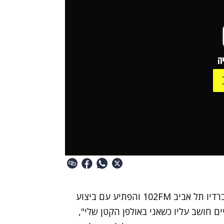
ה
הגיע הבוקר לאולפן של סלוצקי ודומינגז ברדיו תל אביב 102FM והפתיע עם ביצוע
ים חושב עליו כשאני באולפן הקטן שלי",