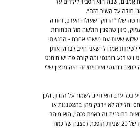
ת אמנים, שבה הוא הסביר לילדים על
ני חולה על השיר הזה".
החדשה שלו "הרווק" שעולה הערב, והודה
וק, כיוון שהפגין חולשה מול הבחורות
י שלוש שעות עם מישהי אחרת - הרגשתי
 לשיחות אמרו לי שאני חייב לבדוק אותן
 ויש רגע רומנטי ומה קורה פה יש מומנט
למצב רומנטי ואינטימי זה היה מרצון שלי
ע בכל ערב הוא חייב לשמור על הגרון, ולכן
ס וחלילה לא יידבק מהן בהצטננות או
אים בתוכנית זה באמת ככה", הוא מיהר
להסביר. "יש גם את נפלאות העריכה, לפעמים נשיקה של 20 שניות הופכת לסצנה של כמה