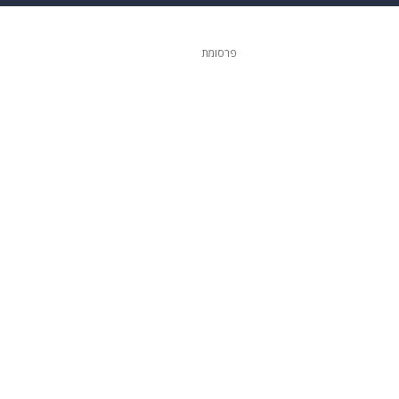
 הבית
אופנה
פרסומת