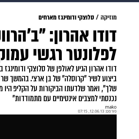
מוזיקה
תרבות
צבא וביטחון
מוזיקה
סלוצקי ודומינגז מארחים
דודו אהרון: "ב'הרוו
דיגיטל
גאווה
ויוה
משפט
לפלונטר רגשי עמוק
ביצוע לשיר "קרוסלה" של בן ארצי. בהמשך שר 
שלך", ואמר שלדעתו הביקורות על הקליפ היו מו
נכנסתי למצבים אינטימיים עם מתמודדות"
mako
פורסם:
12.06.13, 07:15