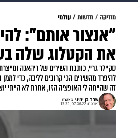
מוזיקה
תרבות
צבא וביטחון
מוזיקה
חדשות
עולמי
"אנצור אותם": להי
דיגיטל
גאווה
ויוה
משפט
את הקטלוג שלה בשב
להיפרד מהשירים הכי קרובים לליבה, כדי לממן 
זה שהייתה לי האופציה הזו, אחרת לא הייתי יו
שחר בן ימיני
mako
פורסם:
07.06.22, 13:32