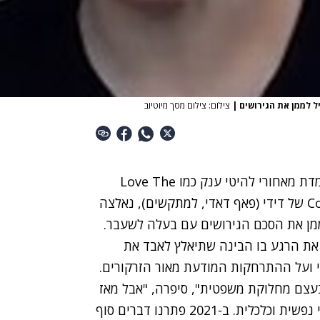
ל לממן את הגירושים
|
צילום: צילום מסך מיוטיוב
כותבת השירים סקיילר גריי (הולי ברוק הפרמן), שעומדת מאחורי להיטי ענק כמו Love The
Way You Lie של ריהאנה ואמינם או Coming Home של דידי (פאף דאדי, למתקשים), נאלצה
מן את הסכם הגירושים עם בעלה לשעבר.
ה את הרגע בו הבינה שתיאלץ לאבד את
י ועל ההתרחקות המודעת מאור הזרקורים.
בעצם מחלוקת משפטית", סיפרה, "אבל מאז
2017 אני נמצאת בהליך גירושין ותביעה שקרעו אותי נפשית וכלכלית. ב-2021 פתרנו דברים סוף