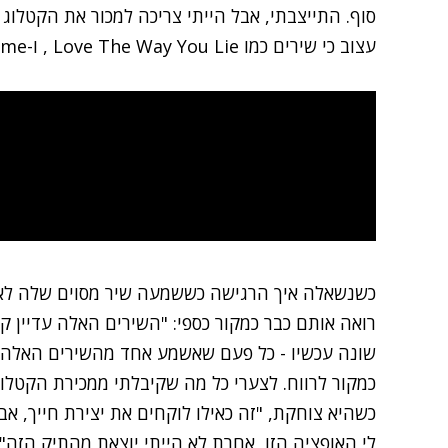
סוף. התייצבתי, אבל הייתי צריכה למכור את הקטלוג 
עצוב כי שירים כמו Love The Way You Lie , ו-Coming Home היו הבייביז שלי".
כשנשאלה איך הרגישה כששמעה שיר מסוים שלה לאח
רואה אותם כבר כמקור כספי: "השירים האלה עדיין קר
שונה עכשיו - כל פעם שאשמע אחד מהשירים האלה ב
כמקור לרווח. לצערי כל מה שקיבלתי ממכירת הקטלוג
כשהיא צוחקת, "זה כאילו לוקחים את יצירת חייך, אב
לי האופציה הזו, אחרת לא הייתי יוצאת מהתיק הזה".