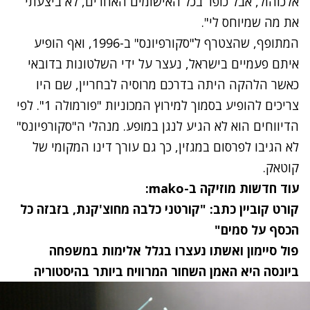
אלכוהול, אבל כופר בכל האישומים האחרים, לא ביצעתי
את מה שמיוחס לי".
המתופף, שהצטרף ל"סקורפיונס" ב-1996, ואף
הופיע
איתם פעמיים בישראל
, נעצר על ידי השלטונות בדובאי
כאשר הלהקה היתה בדרכם מרוסיה לבחריין, שם היו
צריכים להופיע בסמוך למירוץ המכוניות "פורמולה 1". לפי
הדיווחים הוא לא הגיע לנגן במופע. מנהלי ה"סקורפיונס"
לא הגיבו לפרסום במגזין, כך גם עורך דינו המקומי של
קוטאק.
עוד חדשות מוזיקה ב-mako:
קורט קוביין כתב: "קורטני כלבה מחוצ'קנת, בזבזה כל
הכסף על סמים"
פול סיימון ואשתו נעצרו בגלל אלימות במשפחה
ביונסה היא האמן השחור המרוויח ביותר בהיסטוריה