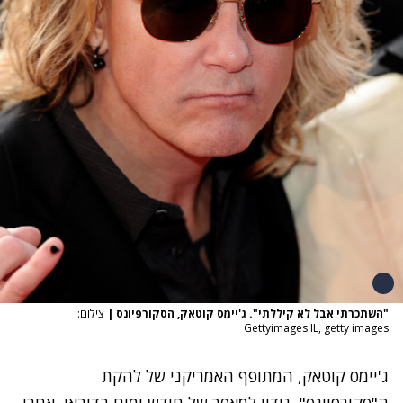
"השתכרתי אבל לא קיללתי". ג'יימס קוטאק, הסקורפיונס
|
צילום:
Gettyimages IL, getty images
ג'יימס קוטאק, המתופף האמריקני של להקת
ה"
סקורפיונס"
, נידון למאסר של חודש ימים בדובאי, אחרי