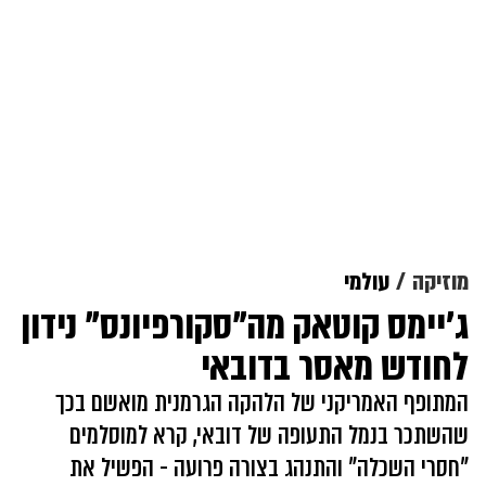
מוזיקה
עולמי
ג'יימס קוטאק מה"סקורפיונס" נידון
לחודש מאסר בדובאי
המתופף האמריקני של הלהקה הגרמנית מואשם בכך
שהשתכר בנמל התעופה של דובאי, קרא למוסלמים
"חסרי השכלה" והתנהג בצורה פרועה - הפשיל את