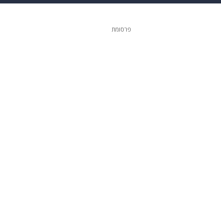
 הבית
אופנה
פרסומת