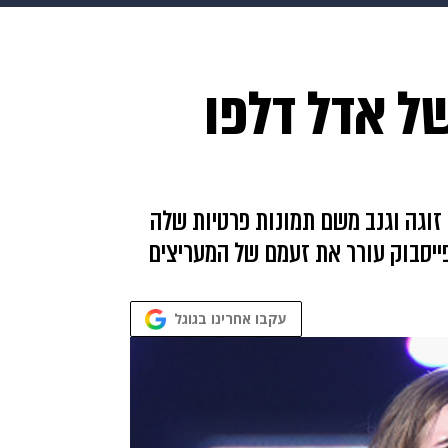
makoZ
בריאות
HIX
ספורט
כסף
הורים
עיצוב
של אדל דלפו
תשעה חודשים
מתכונים
פרויקטים מיוחדים
זוגה וגנב משם תמונות פרטיות שלה
יסבוק עורר את זעמם של המעריצים
עקבו אחרינו בגוגל