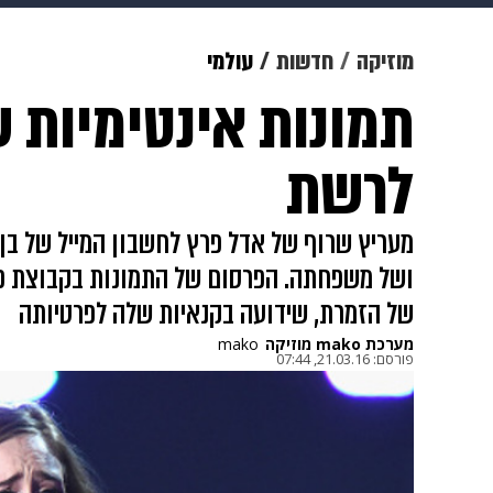
מוזיקה
תרבות
צבא וביטחון
מוזיקה
חדשות
עולמי
תמונות אינטימיות 
דיגיטל
גאווה
ויוה
משפט
לרשת
מעריץ שרוף של אדל פרץ לחשבון המייל של בן 
ושל משפחתה. הפרסום של התמונות בקבוצת פי
של הזמרת, שידועה בקנאיות שלה לפרטיותה
מערכת mako מוזיקה
mako
פורסם:
21.03.16, 07:44