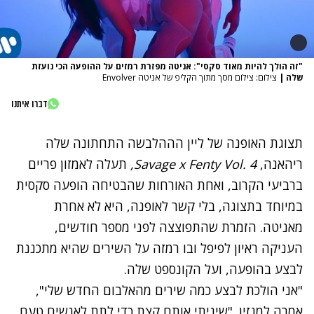
"זה הולך להיות מאוד סקסי": אניטה מפזרת רמזים על ההופעה הכי נועזת
שלה
|
צילום: צילום מסך מתוך הקליפ של אניטה Envolver
דברו איתנו
תצוגת האופנה של ליין הההלבשה התחתונה שלה
ריהאנה,
Savage x Fenty Vol. 4
,
תעלה לאמזון פריים
ברביעי הקרוב, ואחת האורחות שהבטיחה הופעה סקסית
במיוחד בתצוגה, בלי קשר לאופנה, היא לא אחרת
מאניטה. הזמרת שהתפוצצה לפני מספר חודשים,
העניקה ראיון לפיפל ובו רמזה על השירים שהיא מתכננת
לבצע בהופעה, ועל הקונספט שלה.
"אני הולכת לבצע כמה שירים מהאלבום החדש שלי",
אמרה למגזין. "שיניתי אותם קצת כדי לתת לאנשים טעם