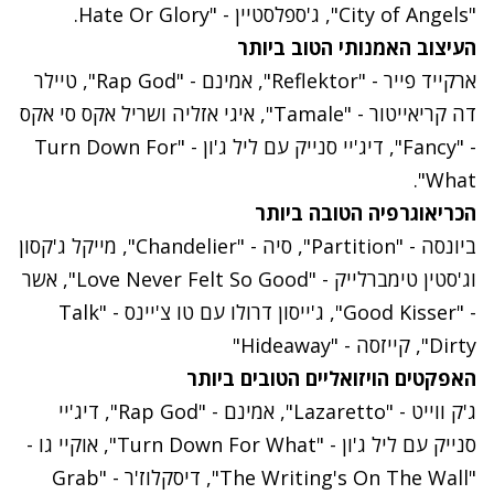
"City of Angels", ג'ספלסטיין - "Hate Or Glory.
העיצוב האמנותי הטוב ביותר
ארקייד פייר - "Reflektor", אמינם - "Rap God", טיילר
דה קריאייטור - "Tamale", איגי אזליה ושריל אקס סי אקס
- "Fancy", דיג'יי סנייק עם ליל ג'ון - "Turn Down For
What".
הכריאוגרפיה הטובה ביותר
ביונסה - "Partition", סיה - "Chandelier", מייקל ג'קסון
וג'סטין טימברלייק - "Love Never Felt So Good", אשר
- "Good Kisser", ג'ייסון דרולו עם טו צ'יינס - "Talk
Dirty", קייזסה - "Hideaway"
האפקטים הויזואליים הטובים ביותר
ג'ק ווייט - "Lazaretto", אמינם - "Rap God", דיג'יי
סנייק עם ליל ג'ון - "Turn Down For What", אוקיי גו -
"The Writing's On The Wall", דיסקלוז'ר - "Grab