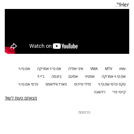
Her!".
mtv
MTV
VMA
איגי אזליה
אמ טי וי אמריקה
אמ.טי.וי
אמ.טי.וי אמריקה
אמטיוי
אמינם
ביונסה
ג'יי זי
טקס פרסי אמ.טי.וי
מיילי סיירוס
פארל וויליאמס
פרסי אמ.טי.וי
קייטי פרי
ריהאנה
מצאתם טעות לשון?
פרסומת