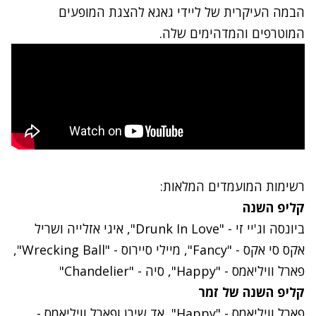
הבמה העיקרית של ליידי גאגא להצגת המופעים
המוטרפים והמדהימים שלה.
רשימות המועמדים המלאות:
קליפ השנה
ביונסה וג'יי זי - "Drunk In Love", איגי אזלייה ושריל
אקס סי אקס - "Fancy", מיילי סיירוס - "Wrecking Ball",
פארל וויליאמס - "Happy", סיה - "Chandelier"
קליפ השנה של זמר
פארל וויליאמס - "Happy", אד שירן ופארל וויליאמס -