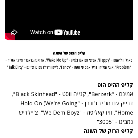
קליפ הפופ של השנה
פארל וויליאמס - "Happy", אביצי עם אלו בלאק - "Wake Me Up", אריאנה גראנדה ואיגי אזליה -
"Problem", איגי אזליה ושריל אקס סי אקס - "Fancy", ג'ייסון דרולו עם טו צ'יינס - "Talk Dirty"
קליפ ההיפ הופ
אמינם - "Berzerk", קנייה ווסט - "Black Skinhead",
דרייק עם מג'יד ג'ורדן - "Hold On (We're Going
Home", וויז קאליפה - "We Dem Boyz", צ'יילדיש
גמבינו - "3005"
קליפ הרוק של השנה