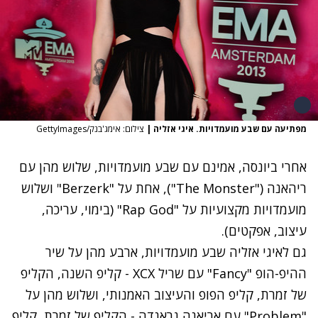
מפתיעה עם שבע מועמדויות. איגי אזליה
|
צילום: אימג'בנק/GettyImages
אחרי ביונסה, אמינם עם שבע מועמדויות, שלוש מהן עם
ריהאנה ("The Monster"), אחת על "Berzerk" ושלוש
מועמדויות מקצועיות על "Rap God" (בימוי, עריכה,
עיצוב, אפקטים).
גם לאיגי אזליה שבע מועמדויות, ארבע מהן על שיר
ההיפ-הופ "Fancy" עם שריל XCX - קליפ השנה, הקליפ
של זמרת, קליפ הפופ והעיצוב האמנותי, ושלוש מהן על
"Problem" עם אריאנה גראנדה - הקליפ של זמרת, קליפ