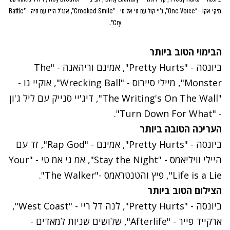
מיקי אקו - "One Voice", ג'יי קול עם טי אל סי - "Crooked Smile", אנג'ל הייז עם סיה - "Battle
Cry".
הבימוי הטוב ביותר
ביונסה - "Pretty Hurts", אמינם וריהאנה - "The
Monster", מיילי סיירוס - "Wrecking Ball", אוקיי גו -
"The Writing's On The Wall", דיג'יי סנייק עם ליל ג'ון
- "Turn Down For What".
העריכה הטובה ביותר
ביונסה - "Pretty Hurts", אמינם - "Rap God", זד עם
היילי וויליאמס - "Stay the Night", אמ גי אמ טי - "Your
Life is a Lie", פיץ והטנטראמס -"The Walker".
הצילום הטוב ביותר
ביונסה - "Pretty Hurts", לנה דל ריי - "West Coast",
ארקייד פייר - "Afterlife", שלושים שניות למאדים -