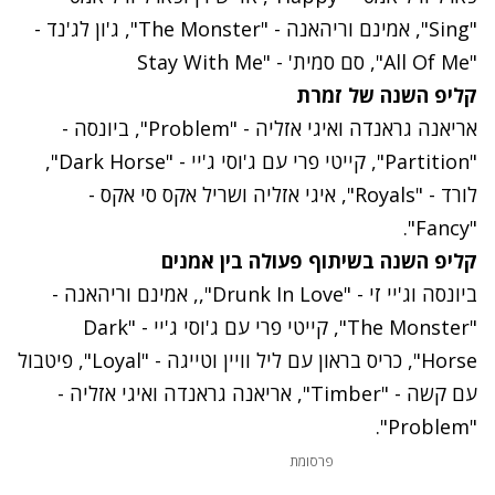
"Sing", אמינם וריהאנה - "The Monster", ג'ון לג'נד -
"All Of Me", סם סמית' - "Stay With Me
קליפ השנה של זמרת
אריאנה גראנדה ואיגי אזליה - "Problem", ביונסה -
"Partition", קייטי פרי עם ג'וסי ג'יי - "Dark Horse",
לורד - "Royals", איגי אזליה ושריל אקס סי אקס -
"Fancy".
קליפ השנה בשיתוף פעולה בין אמנים
ביונסה וג'יי זי - "Drunk In Love",, אמינם וריהאנה -
"The Monster", קייטי פרי עם ג'וסי ג'יי - "Dark
Horse", כריס בראון עם ליל וויין וטייגה - "Loyal", פיטבול
עם קשה - "Timber", אריאנה גראנדה ואיגי אזליה -
"Problem".
פרסומת