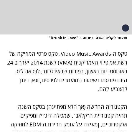
מועמד לקליפ השנה. ביונסה ב-"Drunk In Love"
טקס ה-Video Music Awards, טקס פרסי המוזיקה של
רשת אמ.טי.וי האמריקנית (VMA) לשנת 2014 יערך ב-24
באוגוסט, יום ראשון, בפורום שבאינגלווד, לוס אנגל'ס.
היום פורסמו רשימות המועמדים לפרסים, ו
כאן ניתן
להצביע להם
.
הקטגוריה החדשה (אך הלא מפתיעה) בטקס השנה
תהיה קטגוריית ה"קלאב", שמכילה דיג'ייז ומפיקים
אלקטרוניים, ןמעידה על עומק חדירת ה-EDM למוזיקה