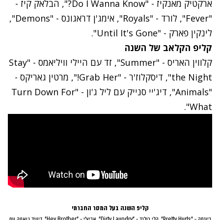
ארקטיק מאנקיז - "Do I Wanna Know?", הבלאק קיז -
"Fever", לורד - "Royals", אימג'ן דראגונס - "Demons",
לינקין פארק - "Until It's Gone".
קליפ הקלאב של השנה
קלווין האריס - "Summer", זד עם היילי וויליאמס - "Stay
the Night", דיסקלוז'ר - "Grab Her!", מרטין גאריקס -
"Animals", דיג'יי סנייק עם ליל ג'ון - "Turn Down For
What".
קליפ השנה בעל המסר החברתי
ביונסה - "Pretty Hurts", קלי רולנד - "Dirty Laundry", אביצ'י - "Hey Brother", דיוויד גואטה עם