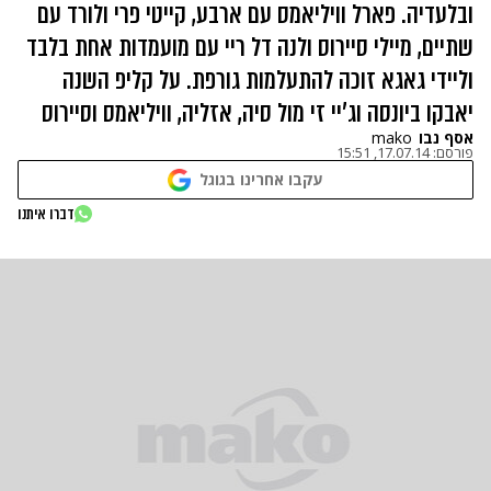
ובלעדיה. פארל וויליאמס עם ארבע, קייטי פרי ולורד עם
שתיים, מיילי סיירוס ולנה דל ריי עם מועמדות אחת בלבד
וליידי גאגא זוכה להתעלמות גורפת. על קליפ השנה
יאבקו ביונסה וג'יי זי מול סיה, אזליה, וויליאמס וסיירוס
אסף נבו
mako
פורסם:
17.07.14, 15:51
עקבו אחרינו בגוגל
דברו איתנו