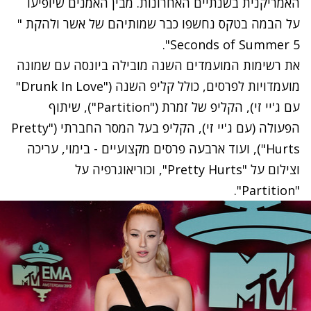
האמריקנית בשנתיים האחרונות. מבין האמנים שיופיעו
על הבמה בטקס נחשפו כבר שמותיהם של אשר ולהקת "
5 Seconds of Summer".
את רשימות המועמדים השנה מובילה ביונסה עם שמונה
מועמדויות לפרסים, כולל קליפ השנה ("Drunk In Love"
עם ג'יי זי), הקליפ של זמרת ("Partition"), שיתוף
הפעולה (עם ג'יי זי), הקליפ בעל המסר החברתי ("Pretty
Hurts"), ועוד ארבעה פרסים מקצועיים - בימוי, עריכה
וצילום על "Pretty Hurts", וכוריאוגרפיה על
"Partition".