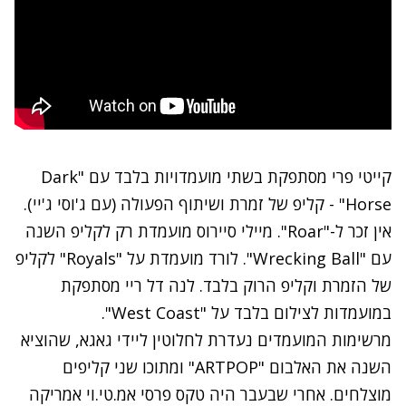
קייטי פרי מסתפקת בשתי מועמדויות בלבד עם "Dark
Horse" - קליפ של זמרת ושיתוף הפעולה (עם ג'וסי ג'יי).
אין זכר ל-"Roar". מיילי סיירוס מועמדת רק לקליפ השנה
עם "Wrecking Ball". לורד מועמדת על "Royals" לקליפ
של הזמרת וקליפ הרוק בלבד. לנה דל ריי מסתפקת
במועמדות לצילום בלבד על "West Coast".
מרשימות המועמדים נעדרת לחלוטין ליידי גאגא, שהוציא
השנה את האלבום "ARTPOP" ומתוכו שני קליפים
מוצלחים. אחרי שבעבר היה טקס פרסי אמ.טי.וי אמריקה