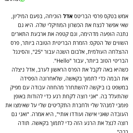
מש בטקס פרסי הבריטס
אדל
הוכיחה, בפעם המיליון,
אי אפשר לנצח את הכשרון המוזיקלי שלה. היא גם
תנה הופעה מדהימה, וגם קטפה את ארבעת התארים
שווים של הטקס: הזמרת הבריטית הטובה ביותר, פרס
ההצלחה העולמית, אלבום השנה עבור "25", והסינגל
בריטי הטוב ביותר, עבור "Hello".
שהיא באה לקבל את הפרס הראשון לערב, אדל ניצלה
ת הבמה כדי לתמוך בקאשה, שלאחרונה
הפסידה
משפט
בו ביקשה להשתחרר מהחוזה עבודה עם מפיק
שהתעלל בה. ‎"אני רוצה לקחת רגע כדי להודות באופן
ומבי למנהל שלי ולחברת התקליטים שלי על שאימצו את
עובדה שאני אישה ועודדו אותי", היא אמרה. "ואני גם
וצה לנצל את הרגע הזה כדי לתמוך בקאשה. תודה
בה".