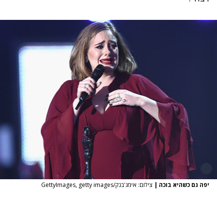
פה גם כשהיא בוכה
|
צילום: אימג'בנק/GettyImages, getty images