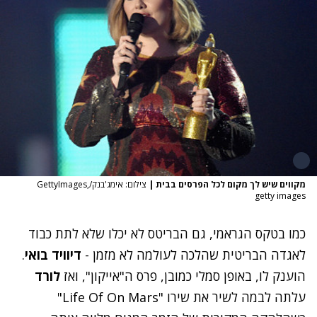
קווים שיש לך מקום לכל הפרסים בבית
|
צילום: אימג'בנק/GettyImages,
getty image
מו בטקס הגראמי, גם הבריטס לא יכלו שלא לתת כבוד
אגדה הבריטית שהלכה לעולמה לא מזמן -
דיוויד בואי
.
וענק לו, באופן סמלי כמובן, פרס ה"אייקון", ואז
לורד
עלתה לבמה לשיר את שירו "Life Of On Mars"