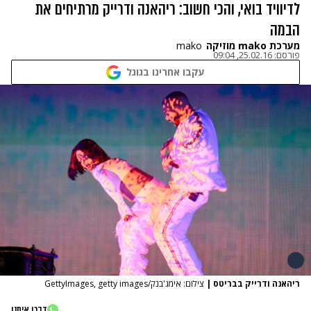
דיוויד בואי, והכי חשוב: ריהאנה ודרייק מרתיחים את
במה
ערכת mako מוזיקה
mako
ורסם:
25.02.16, 09:04
עקבו אחרינו בגוגל
יהאנה ודרייק בבריטס
|
צילום: אימג'בנק/GettyImages, getty images
דברו איתנו