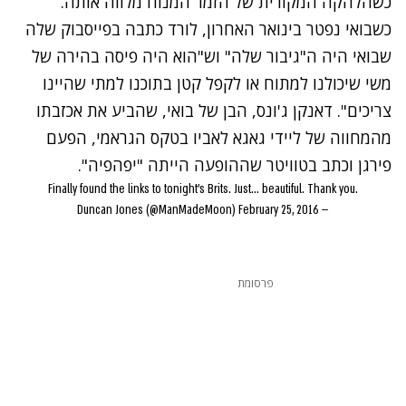
שהלהקה המקורית של הזמר המנוח מלווה אותה.
שבואי נפטר בינואר האחרון, לורד כתבה בפייסבוק שלה
בואי היה ה"גיבור שלה" וש"הוא היה פיסה בהירה של
שי שיכולנו למתוח או לקפל קטן בתוכנו למתי שהיינו
ריכים". דאנקן ג'ונס, הבן של בואי, שהביע את אכזבתו
המחווה של ליידי גאגא לאביו בטקס הגראמי, הפעם
ירגן וכתב בטוויטר שההופעה הייתה "יפהפיה".
Finally found the links to tonight's Brits. Just... beautiful. Thank you.
February 25, 2016
— Duncan Jones (@ManMadeMoon)
פרסומת