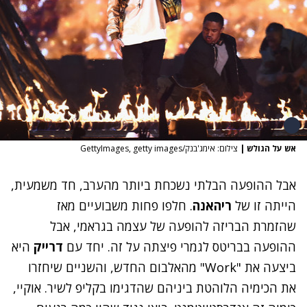
ש על הגולש
|
צילום: אימג'בנק/GettyImages, getty images
בל ההופעה הבלתי נשכחת ביותר מהערב, חד משמעית,
ייתה זו של
ריהאנה
. חלפו פחות משבועיים מאז
הזמרת
הבריזה להופעה של עצמה
בגראמי, אבל
הופעה בבריטס לגמרי פיצתה על זה. יחד עם
דרייק
היא
ביצעה את "Work" מהאלבום החדש, והשניים שיחזרו
ת הכימיה הלוהטת ביניהם ש
הדגימו בקליפ לשיר
. אוקיי,