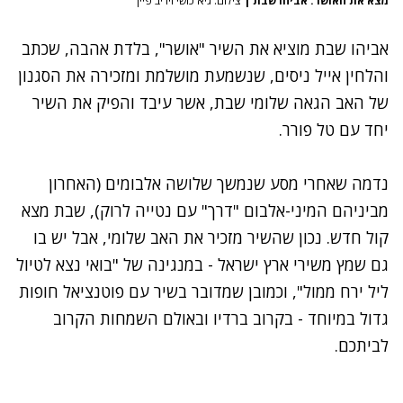
מצא את האושר. אביהו שבת
|
צילום: גיא כושי ויריב פיין
אביהו שבת
מוציא את השיר "אושר", בלדת אהבה, שכתב
והלחין אייל ניסים, שנשמעת מושלמת ומזכירה את הסגנון
של האב הגאה שלומי שבת, אשר עיבד והפיק את השיר
יחד עם טל פורר.
נדמה שאחרי מסע שנמשך שלושה אלבומים (האחרון
מביניהם
המיני-אלבום "דרך"
עם נטייה לרוק), שבת מצא
קול חדש. נכון שהשיר מזכיר את האב שלומי, אבל יש בו
גם שמץ משירי ארץ ישראל - במנגינה של "בואי נצא לטיול
ליל ירח ממול", וכמובן שמדובר בשיר עם פוטנציאל חופות
גדול במיוחד - בקרוב ברדיו ובאולם השמחות הקרוב
לביתכם.