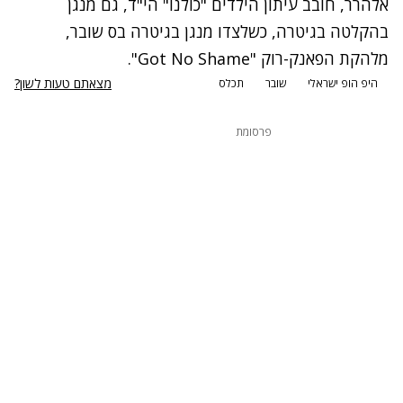
אלהרר, חובב עיתון הילדים "כולנו" הי"ד, גם מנגן
בהקלטה בגיטרה, כשלצדו מנגן בגיטרה בס שובר,
מלהקת הפאנק-רוק "Got No Shame".
מצאתם טעות לשון?
היפ הופ ישראלי
שובר
תכלס
פרסומת