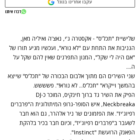
עקבו אחרינו בגוגל
נתקלנו בבעיה
דברו איתנו
נסה שוב
שלישיית "תכל'ס" - אקסטרה ג'י, נאצ'ה ואיליה מאן,
הגניבות את התחת עם
"לא נורא",
ועכשיו מגיע תורו של
"אם היה לי שקל", המנון התפרנים שאין להם שקל על
ה....
שני השירים הם מתוך אלבום הבכורה של "תכל'ס" שייצא
בהמשך וייקרא" "תכל'ס... לא נורא!". פשששש.
הפיק את השיר גד ברוך חינקיס, המוכר כ-DJ
Neckbreaka, איש הסופר-גרופ המיתולוגית ה"פרברים
רפיוג'יז". את הפזמונים שר ניר אלהרר, גם הוא חבר
לשעבר ב"פרברים רפיוג'יז", וכיום חבר בכיר בלהקת
הפאנק הרועשת "Instinct".