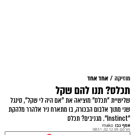
מוזיקה
אחד אחד
תכלס? תנו להם שקל
שלישיית "תכלס" מוציאה את "אם היה לי שקל", סינגל
שני מתוך אלבום הבכורה, בו מתארח ניר אלהרר מלהקת
"Instinct". מגניבים? תכלס
אסף נבו
mako
פורסם:
02.12.09, 08:51