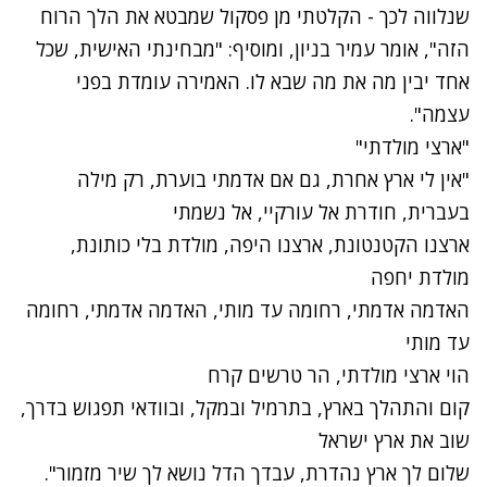
שנלווה לכך - הקלטתי מן פסקול שמבטא את הלך הרוח
הזה", אומר עמיר בניון, ומוסיף: "מבחינתי האישית, שכל
אחד יבין מה את מה שבא לו. האמירה עומדת בפני
עצמה".
"ארצי מולדתי"
"אין לי ארץ אחרת, גם אם אדמתי בוערת, רק מילה
בעברית, חודרת אל עורקיי, אל נשמתי
ארצנו הקטנטונת, ארצנו היפה, מולדת בלי כותונת,
מולדת יחפה
האדמה אדמתי, רחומה עד מותי, האדמה אדמתי, רחומה
עד מותי
הוי ארצי מולדתי, הר טרשים קרח
קום והתהלך בארץ, בתרמיל ובמקל, ובוודאי תפגוש בדרך,
שוב את ארץ ישראל
שלום לך ארץ נהדרת, עבדך הדל נושא לך שיר מזמור".