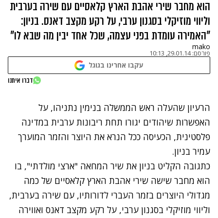
הוא מחבר שירי אהבת הארץ קלאסיים עם שירה בערבית
וליווי מוזיקלי בסגנון ערבי, על רקע מקצב דאנס. בניון:
"האמירה עומדת בפני עצמה, שכל אחד יבין מה שבא לו"
mako
פורסם:
29.01.14, 10:13
עקבו אחרינו בגוגל
נתקלנו בבעיה
דברו איתנו
נסה שוב
הרעיון שהעלה ראש הממשלה בנימין נתניהו, על
האפשרות שיהודים יגורו תחת ריבונות ערבית במדינה
פלסטינית, הכעיסה ככל הנרא את היוצר והזמר המוערך
עמיר בניון
.
כתגובה הקליט בניון את שיר המחאה "ארצי מולדתי", בו
הוא מחבר שישה שירי אהבת הארץ קלאסיים של כמה
מגדולי היוצרים בזמר העברי לדורותיו, עם שירה בערבית,
וליווי מוזיקלי בסגנון ערבי, על רקע מקצב דאנס ואווירה