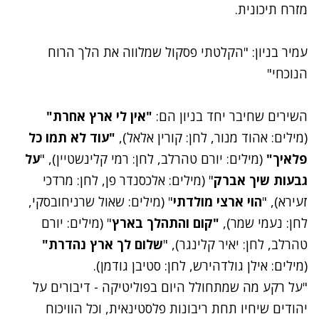
מזרח תיכונית.
עמיר בניון: "הקלטתי פסקול שמלווה את הלך הרוח
הנוכחי"
השירים שחיבר יחד בניון הם:
"אין לי ארץ אחרת"
(מילים: אהוד מנור, לחן: קורין אלאל),
"עוד לא תמו כל
פלאיך"
(מילים: יורם טהרלב, לחן: רמי קלינשטיין), "
על
גבעות שיך אברק
" (מילים: אלכסנדר פן, לחן: מרדכי
זעירא), "
הוי ארצי מולדתי
" (מילים: שאול שרניחובסקי,
לחן: נעמי שמר),
"קום והתהלך בארץ
" (מילים: יורם
טהרלב, לחן: יאיר קלינגר), "
שלום לך ארץ נהדרת"
(מילים: אילן גולדהירש, לחן: סטיבן גודמן).
"על רקע מה שמתחולל היום בפוליטיקה - דיבורים על
יהודים שיחיו תחת ריבונות פלסטינאית, וכל הוויכוח