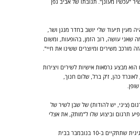
יר "עכשיו מעונן". תגובתו של אביב גפן
ה מעין תיעוד שלי יושב בחדר מנגן ושר,
ה שאני עושה, רוב הזמן, בהופעות, ומשום
 מורכב משירים ומיוצרים ששינו את חיי".
 הוא מבצע גרסאות אישיות לשירים ויצירות
לאונרד כהן, ז'ק ברל, שלום חנוך,
ופן.
ום (ציני, יש להודות) של שבן לשיר של
ופיע תרגום וביצוע שלו ל"מותק, את אצלי
את השירים החדשים-ישנים יחשוף שבת בהופעה חגיגית שתתקיים ב-10 בנובמבר בבית