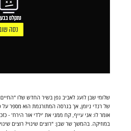
נתקלנו בבעי
נסה שוב
שלומי שבן
לועג ל
אביב גפן
בשיר החדש שלו "החיים ש
של רנדי ניומן, אך בגרסה המתורגמת הוא מספר על פ
אומר לו: אני עייף, קח ממני את 'ילדי אור הירח' - כז
במוזיקה. בהמשך שר שבן: "רוצים שינוי? רוצים שינו