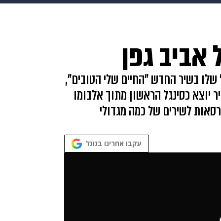
makoZ
בריאות
HIX
ספורט
כסף
הורים
עיצוב
 אביב גפן
תשעה חודשים
מתכונים
פרויקטים מיוחדים
" שלו בשיר החדש "החיים שלי הטובים",
יר יוצא כסינגל הראשון מתוך אלבומו
רסאות לשירים של כמה מגדולי
עקבו אחרינו בגוגל