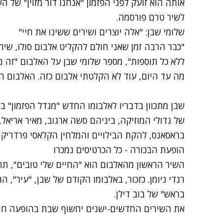
אותה הוא זועק לפני הפזמון "אנחנו דור מזוין" של הש
לשיר טרם פורסמה.
שלומי שבן: "אלה יוצרים ושירים ששינו את חיי"
"כבר הרבה זמן שאני חולם להקליט אלבום סולו, שיהי
ללא כל תוספות", מספר שלומי שבן על האלבום "זה מ
מה עד היום, עוד לא הקלטתי אלבום כזה. האלבום הזה
שבן מתכוון בדבריו לאלבומו החדש "מגדל הפזמון" בו
של גדולי המוזיקה, ביניהם סשה ארגוב, מאיר אריאל, 
בראסאנס, להקת הבילויים והמלחין הקלאסי פרדריק ש
הופעת הבכורה - כל הכרטיסים נמכרו
השיר הראשון מהאלבום הוא "החיים שלי טובים", תרג
רנדי ניומן. כזכור, באלבומו הקודם של שבן, "עיר", ה
בראש" של בוב דילן.