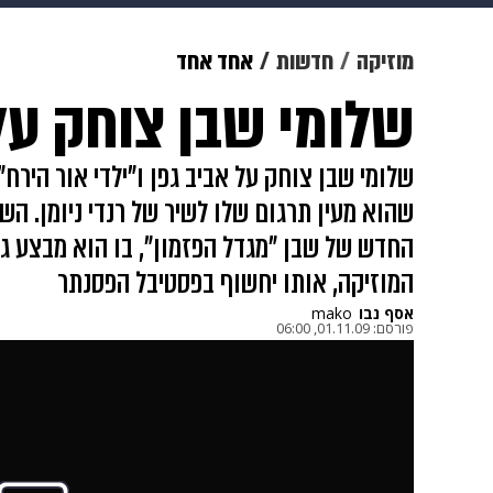
מוזיקה
תרבות
צבא וביטחון
מוזיקה
חדשות
אחד אחד
שלומי שבן צוחק על
דיגיטל
גאווה
ויוה
משפט
שלומי שבן צוחק על אביב גפן ו"ילדי אור הירח
שהוא מעין תרגום שלו לשיר של רנדי ניומן. הש
החדש של שבן "מגדל הפזמון", בו הוא מבצע ג
המוזיקה, אותו יחשוף בפסטיבל הפסנתר
אסף נבו
mako
פורסם:
01.11.09, 06:00