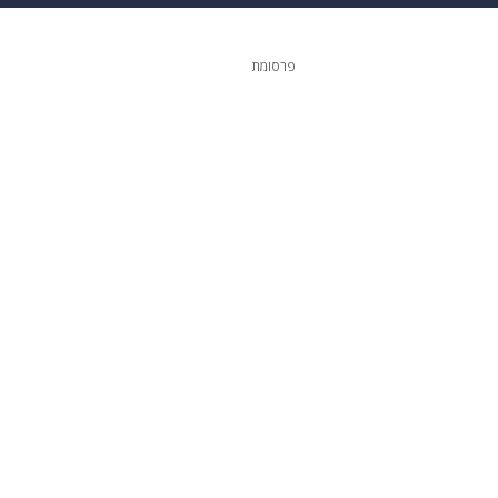
 הבית
אופנה
פרסומת