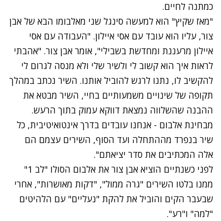
כמתנה לחיים.
"מאז שקיץ" הוא למעשה סינגל שני מאלבומו הבא של אבן
צור, עליו הוא עובד עם אסי איילון. "העבודה עם אסי
איילון מרעננת ומחדשת בשבילי", אומר אבן צור. "אהבתי
לראות איך הוא קשוב לי ולשיר שלי ולא מנסה לגרום לי
להקשיב לו, נתנו לרגש להוביל אותנו. השיר נכתב במהלך
תקופה של שינויים משמעותיים בחיי, השיר מבטא את
ההבנה שהשלווה נמצאת דווקא עמוק בתוך הרעש.
מבחינת אלבום - אנחנו עובדים בדרך אינטואיטיבית, כל
שיר בנפרד מההתחלה ועד הסוף, השירים עצמם הם
אלה המכתיבים את סדר יציאתם".
לפני כשנתיים הוציא אבן צור את אלבום הסולו "לב 1"
ממנו בלטו השירים "גרה ממול", "דקות מאושרות", אחרי
שבעבר הקים והוביל את להקת "נעליים" עם הלהיטים
"למה" ו"רע".