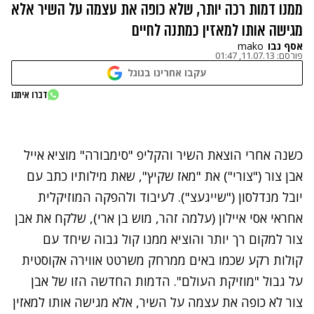
ממנו דמות רכה יותר, שלא כופה את עצמה על השיר אלא
מגישה אותו למאזין כמתנה לחיים
אסף נבו
mako
פורסם:
11.07.13, 01:47
עקבו אחרינו בגוגל
נתקלנו בבעיה
דברו איתנו
נסה שוב
כשנה אחרי הוצאת
השיר והקליפ "סימבורה"
מוציא
אייל
אבן צור
("צורי") את "מאז שקיץ", שאת מילותיו כתב עם
יובל מנדלסון ("שייגעצ"). לעיבוד ולהפקה המוזיקלית
אחראי אסי איילון (עלמה זהר, מוש בן ארי), שלקח את אבן
צור למקום רך יותר והוציא ממנו קול גבוה שיחד עם
קולות רקע שכמו באים ממרחק משרטט אווירה אקוסטית
על גבול "מוזיקת העולם". הדמות החדשה הזו של אבן
צור לא כופה את עצמה על השיר, אלא מגישה אותו למאזין