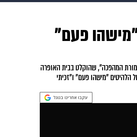
makoZ
בריאות
HIX
ספורט
כסף
הורים
עיצוב
 "מישהו פעם"
תשעה חודשים
מתכונים
פרויקטים מיוחדים
מורת המהפכה", שהוקלט בבית האופרה
ל הלהיטים "מישהו פעם" ו"זכיתי
עקבו אחרינו בגוגל