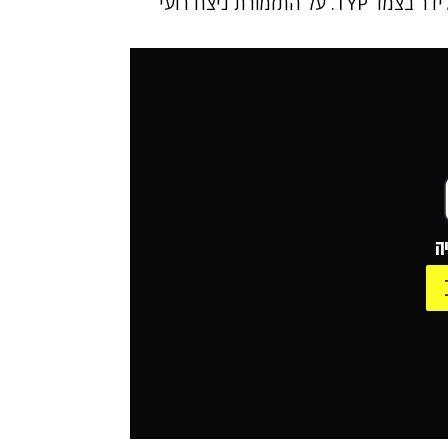
ורוק עליהם הופקד ג'וני גולדשטיין, החצי השני של לידר בצמד TYP. על התזמורת ניצח רועי
ה