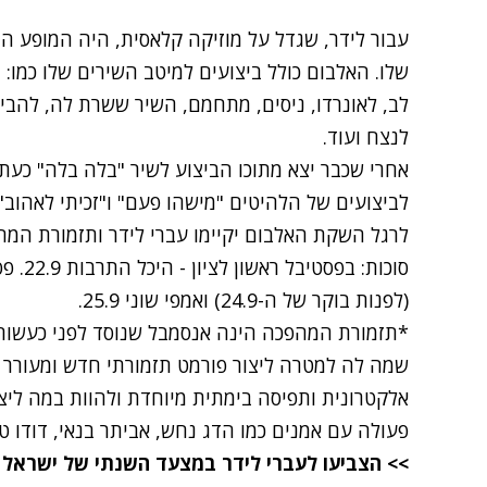
עבור לידר, שגדל על מוזיקה קלאסית, היה המופע הז
שלו. האלבום כולל ביצועים למיטב השירים שלו כמו: 
לב, לאונרדו, ניסים, מתחמם, השיר ששרת לה, להבין
לנצח ועוד.
אחרי שכבר יצא מתוכו
הביצוע לשיר "בלה בלה"
לביצועים של הלהיטים "מישהו פעם" ו"זכיתי לאהוב".
לרגל השקת האלבום יקיימו עברי לידר ותזמורת המה
(לפנות בוקר של ה-24.9) ואמפי שוני 25.9.
*תזמורת המהפכה הינה אנסמבל שנוסד לפני כעשור על
שמה לה למטרה ליצור פורמט תזמורתי חדש ומעורר 
אלקטרונית ותפיסה בימתית מיוחדת ולהוות במה ליצ
פעולה עם אמנים כמו הדג נחש, אביתר בנאי, דודו טסה, ירמי קפלן 
>> הצביעו לעברי לידר במצעד השנתי של ישראל