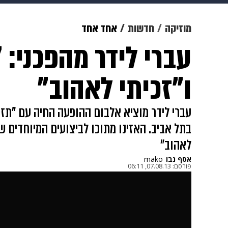
מוזיקה
תרבות
צבא וביטחון
מוזיקה
חדשות
אחד אחד
עברי לידר מהפכני:
דיגיטל
גאווה
ויוה
משפט
ו"זכיתי לאהוב"
עברי לידר מוציא אלבום ההופעה החיה עם "תז
בתל אביב. האזינו מתוכו לביצועים המיוחדים ש
לאהוב"
אסף נבו
mako
פורסם:
07.08.13, 06:11