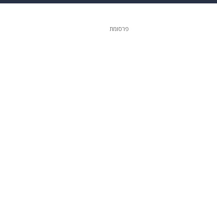
 הבית
אופנה
פרסומת