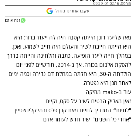
פורסם:
01.02.16, 09:59
עקבו אחרינו בגוגל
נתקלנו בבעיה
דברו איתנו
נסה שוב
מאז שליעד רונן הייתה קטנה היה לה ייעוד ברור: היא
היא הייתה חייבת לשיר והעולם היה חייב לשמוע. ואכן,
במהלך חייה ליעד הופיעה, כתבה והלחינה והייתה בדרך
להפקת אלבום בכורה. אך ב-2014, חודשיים לפני יום
הולדתה ה-30, היא חלתה במחלת דם נדירה וכמה ימים
לאחר מכן היא נפטרה.
עוד ב-
mako מוזיקה
:
זאין מאליק הבטיח לשיר על סקס, וקיים
"לחיות": המדריך לחיים מאת קרן פלס ורמי קלינשטיין
"אחרי כל השנים": שיר חדש לעומר אדם