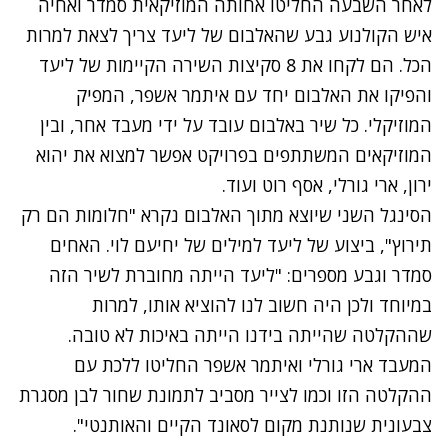
לאחר השבעה החליטו אחותה המוזיקאית סמדר ואחיה
איש הקולנוע גבע שהאלבום של ליעד צריך לצאת למרות
הכל. הם לקחו את 8 סקיצות השירה הקיימות של ליעד
והפיקו את האלבום יחד עם איתמר אשפר, המפיק
המוזיקלי. כל שיר באלבום עובד על ידי מעבד אחר, ובין
המוזיקאים המשתתפים בפרויקט אפשר למצוא את יהוא
ירון, ארי גורלי, אסף רוט ועוד.
הסינגל השני שיוצא מתוך האלבום נקרא "חלומות הם רק
תירוץ", ביצוע של ליעד למילים של יחיעם לוי. האחים
סמדר וגבע מספרים:
"ליעד הייתה מחוברת לשיר הזה
במיוחד ולכן היה חשוב לנו להוציא אותו, למרות
שההקלטה שהייתה בידנו הייתה באיכות לא טובה.
המעבד ארי גורלי ואיתמר אשפר החליטו ללכת עם
ההקלטה הזו וכמו לצייר מסביב לתמונת שחור לבן מסגרת
צבעונית שנותנת מקום לסאונד הקיים והאותנטי".