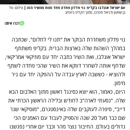
עם ישראל אוגלבו בקליפ: נוי פדלון פחדה פחד מוות מהשיר הזה
|
צילום: טל
בן שמעון ודניאל סטרבו, מתוך הקליפ ביוטיוב
דברו איתנו
נוי פדלון משחררת הבוקר את "תנו לי לחלום", שכתבה
במהלך השהות שלה בארצות הברית. בקליפ משתתף
ישראל אוגלבו, ואת השיר כתבה יחד עם מוזיקאי אמריקאי,
שדחף אותה לשחרר דווקא את השיר שהכי פחדה לשתף
ולהוציא - כששבה לארץ עבדה על ההפקה יחד עם ניר
מימון.
היום, כאמור, הוא יוצא כסינגל ראשון מתוך האלבום הבא
שלה. "נסעתי לארה"ב לחודש ובלילה הראשון הכרתי את
דייב", סיפרה לעוקבים שלה באינסטגרם, "מוסיקאי שגר
שם כבר מעל 20 שנה והספיק לעבוד עם האמנים הכי
גדולים בעולם. החיבור נוצר מהר וכבר יום אחרי נפגשנו