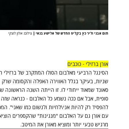
תום אבני וליר כץ בקליפ החדש של אלישע בנאי
|
צילום: אלון לוצקי
אורן ברזילי - כוכבים
שניות, בעיקר בגלל האווירה האפלה והקסומה שרק ב
סאונד שמאוד ייחודי לו. זו הייתה השנה הראשונה ש
סופית, אבל אם ככה נשמע כל האלבום - כנראה שזה לט
להפסיד רק להיות אני\לחיות ולנשום כמו שאני". המפ
עם אורן גם על האלבום "מנגינות" שהקספרים הוציא
מרגיש טבעי יותר ומוציא מאורן את המיטב.