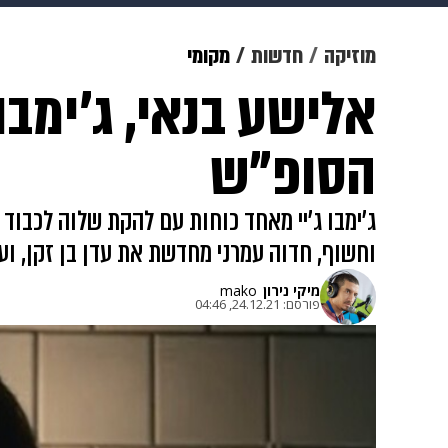
מוזיקה
תרבות
צבא וביטחון
מוזיקה
חדשות
מקומי
דיגיטל
גאווה
ויוה
משפט
הסופ"ש
ג'ימבו ג'יי מאחד כוחות עם להקת שלוה לכבו
וחשוף, חדוה עמרני מחדשת את עדן בן זקן, וע
מיקי נירון
mako
פורסם:
24.12.21, 04:46