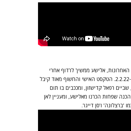
האחרונות, אלישע ממשיך לרדוף אחרי
החלומות עם סינגל שני שיופיע באי.פי חדש שייצא ב-2.2.22. הטקסט האישי והחשוף מאוד קיבל
 שביים רפאל קדישזון, ומככבים בו תום
והכנה שפחות הכרנו מאלישע, ומעניין לאן
'ברצלונה' ו'סן דייגו'.