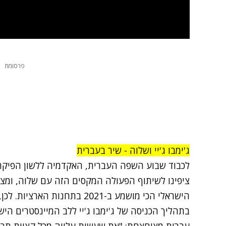
פרסומת
ג'ימבו ג'יי ושלוה - שיר בעברית
לכבוד שבוע השפה העברית, האקדמיה ללשון הפיקה ש
ציפינו לשיתוף הפעולה המקסים הזה עם שלוה, ומצ
הישראלי הכי מושמע ב-2021 בתחנו
בתהליך הכניסה של ג'ימבו ג'יי ללב המיינסטרים היש
עברית מצוחצחת: "את שעשית עלייה מכל קצוות תבל 