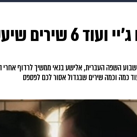
makoZ
בריאות
HIX
ספורט
כסף
הורים
עיצוב
אלישע בנאי, ג'ימבו ג'יי וע
תשעה חודשים
מתכונים
פרויקטים מיוחדים
ד שבוע השפה העברית, אלישע בנאי ממשיך לרדוף אחרי 
וד כמה וכמה שירים שבגדול אסור לכם לפספס