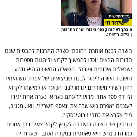
חובתך לא לזרוק כסף ציבורי. שרת התרבות
|
צילום: חדשות 2
השרה לבנת אומרת: "חובתי כשרת התרבות להבטיח שגם
הדורות הבאים יוכלו להמשיך לקרוא וליהנות מספרות
ישראלית איכותית ופורה". השאלה החשובה היא מדוע
חושבת השרה לימור לבנת שביצועים של אפרת גוש ואמיר
דדון לשירי משוררים יגרמו לבני הנוער או למישהו לקרוא
ולו דף ספר אחד. מדוע לדעתם נער או נערה אחת יגידו
לעצמם "אפרת גוש שרה את 'נאסף תשרי'?', וואו, מגניב,
מיד אקרא את כתבי ז'בוטינסקי".
הניסיון של השרה ומשרדה לקרוץ לקהל צעיר דרך אמנים
כמו הדג נחש היא פאתטית במקרה הטוב, ושערורייה