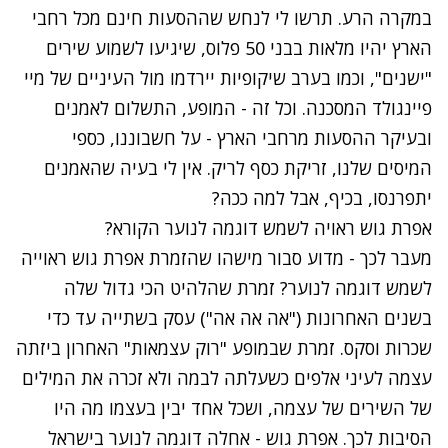
במקרה הרע. תרשו לי לנחש שההסעות חינם מכל רחבי
הארץ יהיו מלאות בבני 50 פלוס, שיגיעו לשמוע שירים
"ישנים", וכמו בערב שיקופיות יירדמו מול העיניים של מיי
פיינגולד המסכנה. וכל זה - המופע, התשלום לאמנים
ובעיקר ההסעות מרחבי הארץ - על חשבוננו, כספי
המיסים שלנו, זריקת כסף לריק. אין לי בעיה שהאמנים
יתפרנסו, בכיף, אבל למה ככה?
אפרת גוש ראויה לשמש דוגמה לנוער הקורא?
מעבר לכך - מדוע סבור מישהו שהזמרת אפרת גוש ראוייה
לשמש דוגמה לנוער? זמרת שהלהיט הכי גדול שלה
בשנים האחרונות ("אה אה אה") עסק בשתייה עד כדי
שכרות וסקס. זמרת שב
מופע "רוק עצמאות" האחרון
ביזתה
עצמה לעיני אלפים כשעלתה לבמה ולא זכרה את המילים
של השירים של עצמה, ושכל אחד יבין בעצמו מה היו
הסיבות לכך. אפרת גוש - אחלה דוגמה לנוער בישראל