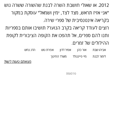
2012. או שאולי חושבת השרה לבנת שהשורה ששרה גוש
"אני אזיז תראש, מצד לצד, ימין ושמאל" עוסקת במקור
בקריאה אינטנסיבית של ספרי שירה.
רוצים לעודד קריאה בקרב הנוער? תושיבו אותם בספריות
ותנו להם ספרים, אל תהפכו את הקופה הציבורית לקופת
ההילולים של זמרים.
אביהו שבת
אור כהן
אמיר דדון
אפרת גוש
הדג נחש
לימור לבנת
מיי פיינגולד
משרד החינוך
מצאתם טעות לשון?
פרסומת