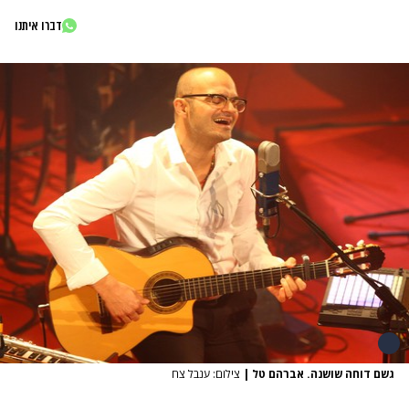
דברו איתנו
גשם דוחה שושנה. אברהם טל
|
צילום: ענבל צח