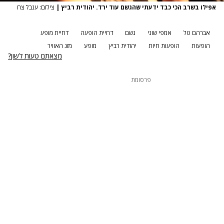
אפילו בשרב הכי כבד ידעתי שהגשם עוד ירד. יהודית רביץ
|
צילום: ענבל צח
אברהם טל
אמפי שוני
גשם
דחיית הופעה
דחיית מופע
הופעות
הופעות חיות
יהודית רביץ
מופע
מזג האוויר
מצאתם טעות לשון?
פרסומת