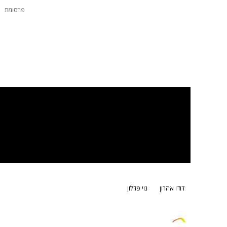
פרסומת
דודו אהרון
נוי פדלון
צרו קשר
פרסמו אצלנו
זמני היום
הסד