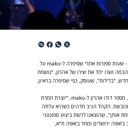
ות ספורות אחרי שסיפרה ל-mako על
הבמה ושרו יחד את שירו של אהרון, "נושמת
דש, "בלילות", שעוסק, כפי שסיפרה בראיון,
"שמחתי לארח את נוי אתמול בהופעה בזאפה חיפה", מספר דודו אהרון ל-mako, "יוצרת וזמרת
 וכובשת. הקהל הגיב מדהים כשהיא עלתה
 אותך', שהוצאנו לרשת ביצוע ספונטני
 בזאפה ירושלים ומחר בזאפה ת"א,