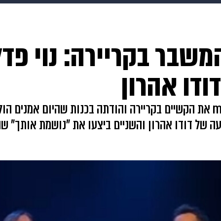
בריאות
HIX
ספורט
כסף
הורים
עיצוב הבית
א
בר בקריירה: נוי פדל
שים
מתכונים
פרויקטים מיוחדים
דו אהרון
נוי פדלון חשפה אתמול (שלישי) בראיון ל-mako את הקשיים בקריירה והודתה בכנות שה
של דודו אהרון והשניים ביצעו את "נושמת אותך" שה