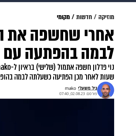
תרבות
צבא וביטחון
makoZ
מוזיקה
חדשות
מקומי
אחרי שחשפה את המש
גאווה
ויוה
משפט
תשעה חוד
לבמה בהפתעה עם דו
שעות לאחר מכן הפתיעה כשעלתה לבמה בהופעה 
גיל משעלי
mako
פורסם:
02.08.23, 07:40