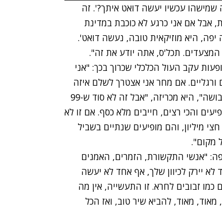
 ל-mako: "מרגיש לי 'למה שמישהו עכשיו יעשה דואט איתך?'. זה
ית, אבל אם אני כרגע לא כוכבת במדינת
 יפה, היא מוזיקאית טובה, נעשה דואט'.
פעות עקב העול הכלכלי שכרוך בכך:
"אני
 ורגליים. אם מחר אני אצטרך לשלם איזה
משהו שרודף אחריי, אז אני אקום ואלך לעבוד, זו לא בושה", היא מכריזה, "אבל זה לא סוד ש-99
עים והכי רצים, חייבים מלא כסף. אם זו לא
י מיליון, והם מופיעים שנתיים בשביל
 מקום".
ה: "
אנשי התקשורת, הזמרים, האמנים
ם יודעים שאם את לא מספר 1 אף אחד לא יירק לכיוון שלך, אף אחד לא יעשה
 כמו זבובים לחרא. זו התעשייה, אין מה
אוד, מאוד, להביא שיר טוב, ואז הכל