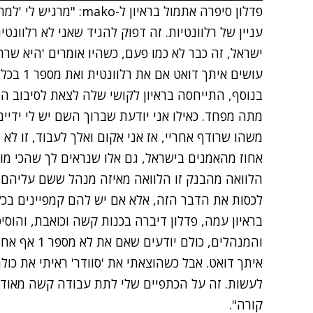
פדלון סיפרה אתמול בראיון
עניין של רלוונטיות. זה דפוק להגיד שאני לא רלוונט
ישראל, זה כבר לא כמו פעם, כשהיו אומרים 'היא שרה
עושים איתך דואט אם את רלוונטית ואת מספר 1 בכל המצעדים. תכל'ס, אתה יודע את זה".
בנוסף, התייחסה בראיון לקושי שלה לצאת לסיבוב הו
מתה מפחד. כאילו אני יודעת שברוך השם יש לי ידיים
אחוז מהאמנים בישראל, גם אלו שנראים לך שהכי מופי
הלוואה מהבנק זו הלוואה מאיזה מנהל ששם עליהם חצ
לכסות את הדבר הזה, אלא אם יש להם קמפיינים בכל
בראיון עמה, פדלון דיברה בכנות קשה וכואבת, והוסיפ
והמנהלים, כול
איתך דואט. אבל כשהוצאתי את 'סוודר' ראיתי את כולם
לעשות. זה על הכתפיים שלי לתת עבודה קשה מאוד, מ
קורה".