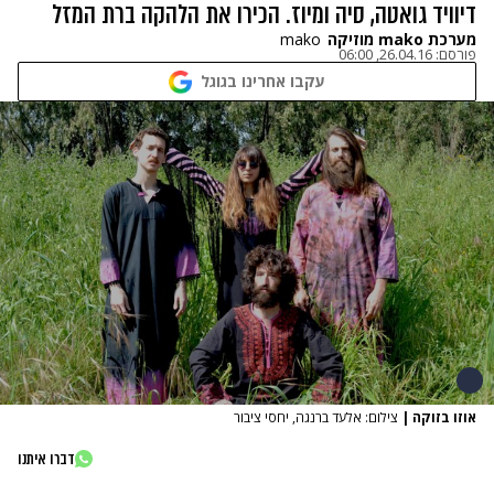
דיוויד גואטה, סיה ומיוז. הכירו את הלהקה ברת המזל
מערכת mako מוזיקה
mako
פורסם:
26.04.16, 06:00
עקבו אחרינו בגוגל
אוזו בזוקה
|
צילום: אלעד ברנגה, יחסי ציבור
דברו איתנו