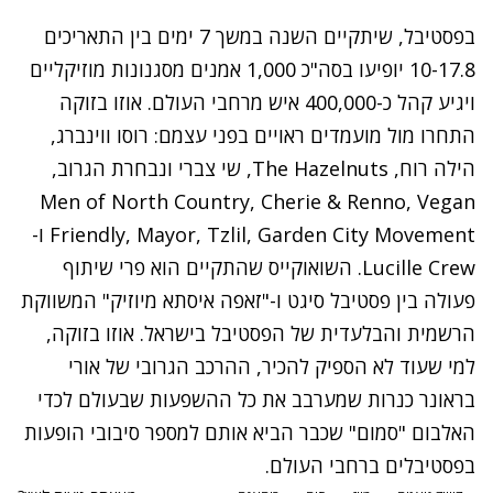
בפסטיבל, שיתקיים השנה במשך 7 ימים בין התאריכים
10-17.8 יופיעו בסה"כ 1,000 אמנים מסגנונות מוזיקליים
ויגיע קהל כ-400,000 איש מרחבי העולם. אוזו בזוקה
התחרו מול מועמדים ראויים בפני עצמם:
רוסו ווינברג,
הילה רוח, The Hazelnuts, שי צברי ונבחרת הגרוב,
Men of North Country, Cherie & Renno, Vegan
Friendly, Mayor, Tzlil, Garden City Movement ו-
Lucille Crew.
השואוקייס שהתקיים הוא פרי שיתוף
פעולה בין פסטיבל סיגט ו-"זאפה איסתא מיוזיק"
המשווקת
הרשמית והבלעדית של הפסטיבל בישראל.
אוזו בזוקה,
למי שעוד לא הספיק להכיר, ההרכב הגרובי של אורי
בראונר כנרות שמערבב את כל ההשפעות שבעולם לכדי
האלבום "סמום" שכבר הביא אותם למספר סיבובי הופעות
בפסטיבלים ברחבי העולם.