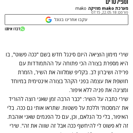
ומפילטרים
מערכת mako מוזיקה
mako
פורסם:
22.05.18, 07:15
עקבו אחרינו בגוגל
נתקלנו בבעיה
דברו איתנו
נסה שוב
שירי מימון הוציאה היום סינגל חדש בשם "ככה פשוט", בו
היא מספרת בצורה הכי פתוחה על ההתמודדות עם
פרידה ושיברון לב. בקליפ שמלווה את השיר, הזמרת
חושפת את עצמה בפני הקהל בצורה אינטימית במיוחד
ומציגה את פניה ללא איפור.
שירי כתבה על השיר: "כבר הרבה זמן שאני רוצה להוריד
את 'המסכות' וללכת על פשטות. שתראו אותי גם ככה. בלי
האיפור, בלי כל הגלאם, וכן, עם כל הפגמים שאני אוהבת.
זה לא פשוט לי להיחשף ככה אבל זה שווה את זה". שירי