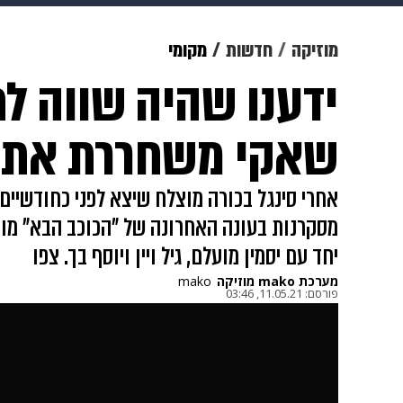
תרבות
צבא וביטחון
makoZ
מוזיקה
חדשות
מקומי
ידענו שהיה שווה לח
גאווה
ויוה
משפט
תשעה חוד
שאקי משחררת את "
אחרי סינגל בכורה מוצלח שיצא לפני כחודשיים
מסקרנות בעונה האחרונה של "הכוכב הבא" מוצי
יחד עם יסמין מועלם, גיל ויין ויוסף בך. צפו
מערכת mako מוזיקה
mako
פורסם:
11.05.21, 03:46