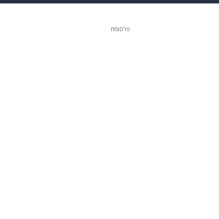
ופנה
דיגיטל
פרסומת