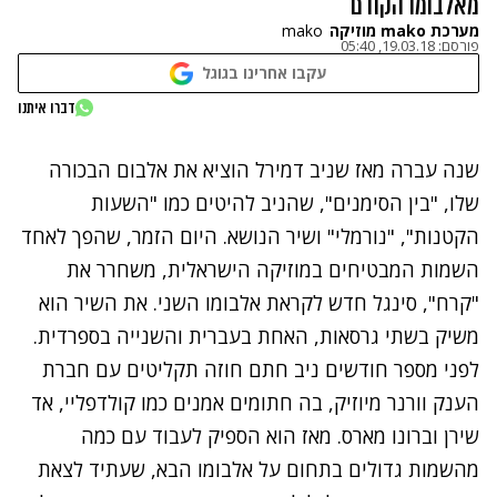
מאלבומו הקודם
מערכת mako מוזיקה
mako
פורסם:
19.03.18, 05:40
עקבו אחרינו בגוגל
נתקלנו בבעיה
דברו איתנו
נסה שוב
שנה עברה מאז שניב דמירל הוציא את אלבום הבכורה
שלו, "בין הסימנים", שהניב להיטים כמו "השעות
הקטנות", "נורמלי" ושיר הנושא. היום הזמר, שהפך לאחד
השמות המבטיחים במוזיקה הישראלית, משחרר את
"קרח", סינגל חדש לקראת אלבומו השני. את השיר הוא
משיק בשתי גרסאות, האחת בעברית והשנייה בספרדית.
לפני מספר חודשים ניב חתם חוזה תקליטים עם חברת
הענק וורנר מיוזיק, בה חתומים אמנים כמו קולדפליי, אד
שירן וברונו מארס. מאז הוא הספיק לעבוד עם כמה
מהשמות גדולים בתחום על אלבומו הבא, שעתיד לצאת