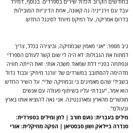
בחודשים הקרוב ולכלול שירים בספרדים.
בנוסף, דמירל
עבד עם
וירג
'
יניה גה קאונה
,
אחת הדיג
'
יות המובילות
בדרום אמריקה,
על רמיקס מיוחד לסינגל החדש
.
נתקלנו בבעיה
נסה שוב
ניב מספר: "
אני מאמין שבמוזיקה, וביצירה בכלל, צריך
למתוח את הגבולות
.
לא היה לי שום קשר לעולם הספרדי
ונפתחה בפניי דלת שמאוד משכה אותי
.
זאת
הייתה חוויה
מדהימה להסתובב במשרדים של 'וורנר מיוזיק' וכבוד גדול
בשבילי שהם מאמינים בי ובמוזיקה שלי
". על השיר החדש
הוא אמר, "
עבדתי עליו בשיתוף פעולה עם אנשים
מוכשרים מהארץ ומארגנטינה
.
אני גאה להוציא אותו בארץ
ובעולם".
מילים בעברית: נועם חורב | לחן ומילים בספרדית:
סנדרה ביילאק ושון סבסטיאן | הפקה מוזיקלית: אורי