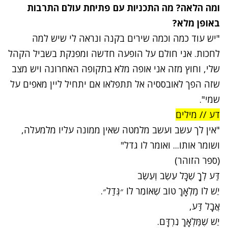
ומה הלאה? מה התכניות עם פתיחת עולם התרבות
באופן מלא?
"יש עוד כמה וכמה שירים בקנה ונראה לי שיש למה
לחכות. אני חולם על הופעה חדשה ומפנקת בשביל הקהל
שלי, וחוץ מזה א
ני אופה מלא בתקופה האחרונה ויש מצב
שזה הפך לאובססיה אל תתפלאו אם יתחיל ליין מאפים על
שמי".
דע // מילים
"אין לך עשב ועשב מלמטה שאין ממונה עליו מלמעלה,
ושומר אותו... ואומר לו גדל"
(ספר הזוהר)
דַּע לְךָ שֶׁכָּל עֵשֶׂב וְעֵשֶׂב
יֵשׁ לוֹ מַלְאָךְ טוֹב שֶׁאוֹמֵר לוֹ ״גְּדַל״.
אֲבָל דַּע,
יֵשׁ שֶׁמַּלְאָךְ נִרְדָּם.