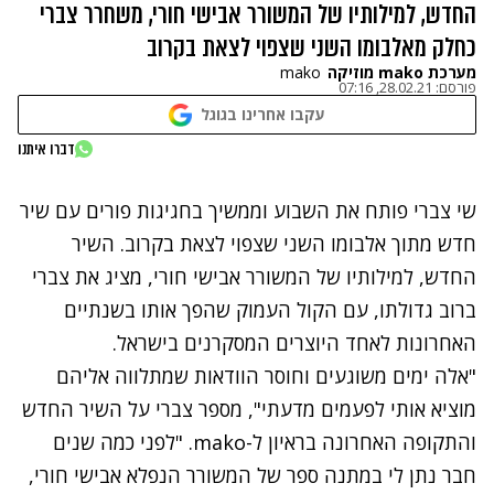
החדש, למילותיו של המשורר אבישי חורי, משחרר צברי
כחלק מאלבומו השני שצפוי לצאת בקרוב
מערכת mako מוזיקה
mako
פורסם:
28.02.21, 07:16
עקבו אחרינו בגוגל
נתקלנו בבעיה
דברו איתנו
נסה שוב
שי צברי פותח את השבוע וממשיך בחגיגות פורים עם שיר
חדש מתוך אלבומו השני שצפוי לצאת בקרוב. השיר
החדש, למילותיו של המשורר אבישי חורי, מציג את צברי
ברוב גדולתו, עם הקול העמוק שהפך אותו בשנתיים
האחרונות לאחד היוצרים המסקרנים בישראל.
"אלה ימים משוגעים וחוסר הוודאות שמתלווה אליהם
מוציא אותי לפעמים מדעתי", מספר צברי על השיר החדש
והתקופה האחרונה בראיון ל-mako. "
לפני כמה שנים
חבר נתן לי במתנה ספר של המשורר הנפלא אבישי חורי,