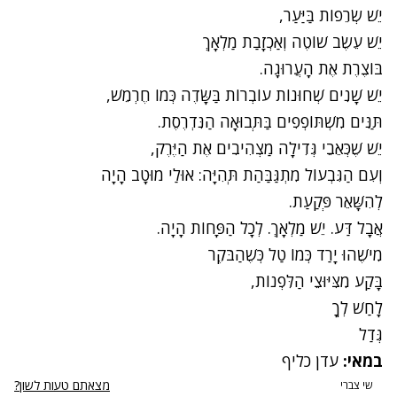
יֵשׁ שְׂרֵפוֹת בַּיַּעַר,
יֵשׁ עֵשֶׂב שׁוֹטֶה וְאַכְזָבַת מַלְאָךְ
בּוֹצֶרֶת אֶת הָעֲרוּגָה.
יֵשׁ שָׁנִים שְׁחוּנוֹת עוֹבְרוֹת בַּשָּׂדֶה כְּמוֹ חֶרְמֵשׁ,
תַּנִּים מִשְׁתּוֹפְפִים בַּתְּבוּאָה הַנִּדְרֶסֶת.
יֵשׁ שֶׁכְּאֵבֵי גְּדִילָה מַצְהִיבִים אֶת הַיֶּרֶק,
וְעִם הַגִּבְעוֹל מִתְגַּבַּהַת תְּהִיָּה: אוּלַי מוּטָב הָיָה
לְהִשָּׁאֵר פְּקַעַת.
אֲבָל דַּע. יֵשׁ מַלְאָךְ. לְכָל הַפָּחוֹת הָיָה.
מִישֶׁהוּ יָרַד כְּמוֹ טַל כְּשֶׁהַבֹּקֶר
בָּקַע מִצִּיּוּצֵי הַלִּפְנוֹת,
לָחַשׁ לְךָ
גְּדַל
במאי:
עדן כליף
מצאתם טעות לשון?
שי צברי