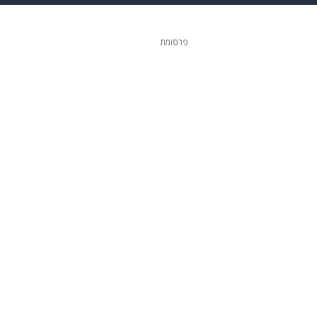
 הבית
אופנה
פרסומת