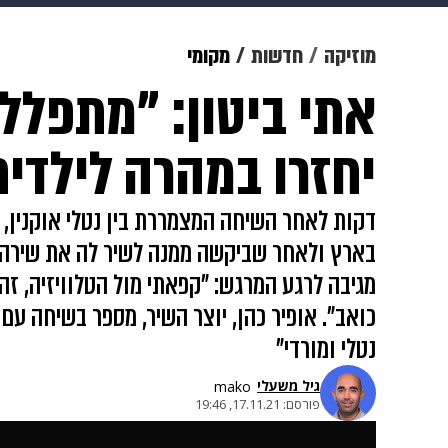
מוזיקה
תרבות
צבא וביטחון
מוזיקה
חדשות
מקומי
אתי ביטון: "מתפללת
דיגיטל
גאווה
ויוה
משפט
יחזרו במהרה לילדי
דקות לאחר השיחה המצמררת בין נטלי אוקנין, 
בארץ ולאחר שביקשה ממנה לשיר לה את שירה של
מגיבה לרגע המרגש: "קפאתי מול הטלוויזיה, זה
נטלי ומורדי"
גיל משעלי
mako
פורסם:
17.11.21, 19:46