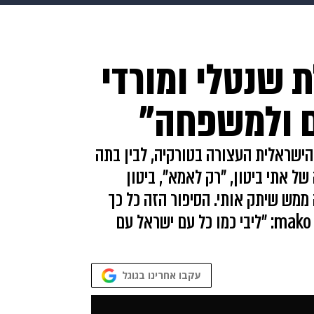
makoZ
בריאות
HIX
ספורט
כסף
הורים
עיצוב
 שנטלי ומורדי
תשעה חודשים
מתכונים
פרויקטים מיוחדים
ם ולמשפחה"
הישראלית העצורה בטורקיה, לבין בתה
 אתי ביטון, "רק לאמא", ביטון
 ממש שיתק אותי. הסיפור הזה כל כך
כואב". אופיר כהן, יוצר השיר, מספר בשיחה עם mako: "ליבי כמו כל עם ישראל עם
עקבו אחרינו בגוגל