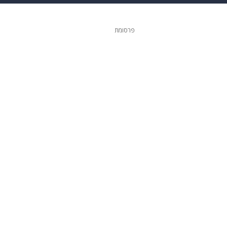
 הבית
אופנה
פרסומת