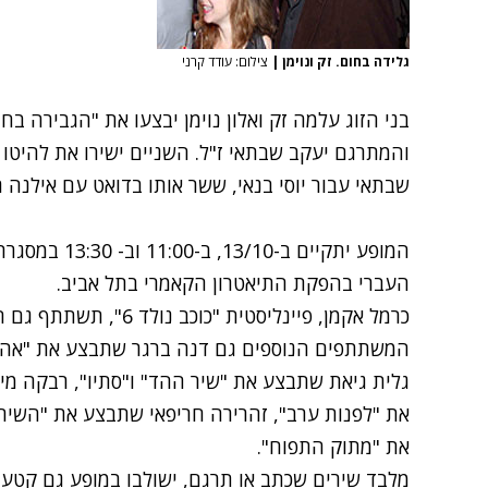
גלידה בחום. זק ונוימן
|
צילום: עודד קרני
בני הזוג עלמה זק ואלון נוימן יבצעו את "הגבירה ב
והמתרגם יעקב שבתאי ז"ל. השניים ישירו את להיטו ה
שבתאי עבור יוסי בנאי, ששר אותו בדואט עם אילנה ר
המופע יתקיים ב
העברי בהפקת התיאטרון הקאמרי בתל אביב.
כרמל אקמן, פיינליסטית "
המשתתפים הנוספים גם דנה ברגר שתבצע את "אהובת
גלית גיאת שתבצע את "שיר ההד" ו"סתיו", רבקה מי
את "לפנות ערב", זהרירה חריפאי שתבצע את "השיר 
את "מתוק התפוח".
מלבד שירים שכתב או תרגם, ישולבו במופע גם קטעי