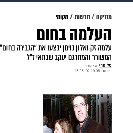
מוזיקה
תרבות
צבא וביטחון
מוזיקה
חדשות
מקומי
העלמה בחום
דיגיטל
גאווה
ויוה
משפט
עלמה זק ואלון נוימן יבצעו את "הגבירה בחום"
המשורר והמתרגם יעקב שבתאי ז"ל
טל פרי
mako
פורסם:
02.10.08, 15:35