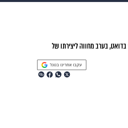
makoZ
בריאות
HIX
ספורט
כסף
הורים
עיצוב
תשעה חודשים
מתכונים
פרויקטים מיוחדים
 בדואט, בערב מחווה ליצירתו של
עקבו אחרינו בגוגל