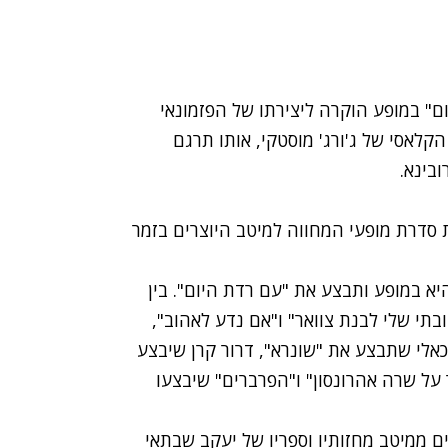
חום" במופע הוקרה ליצירתו של הפזמונאי
קלאסי של ג'ורג' מוסטקי, אותו תרגם
ובינא.
-13/10, ב-11:00 וב- 13:30 במסגרת סדרת מופעי המחווה למיטב היוצרים בזמר
כוכב נולד 6", תשתתף גם היא במופע ותבצע את "עם רדת היום". בין
י שלי לבנת צוואר" ו"אם נדע לאהוב",
כאלי שתבצע את "שונרא", דרור קרן שיבצע
על שרה אהרונסון" ו"הפרברים" שיבצעו
ם ממיטב מחזותיו וספריו של יעקב שבתאי