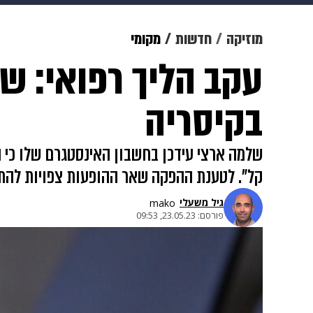
מוזיקה
תרבות
צבא וביטחון
מוזיקה
חדשות
מקומי
דיגיטל
גאווה
ויוה
משפט
בקיסריה
שלמה ארצי עידכן בחשבון האינסטגרם שלו כי ה
קל". לטענת ההפקה שאר ההופעות צפויות להתק
גיל משעלי
mako
פורסם:
23.05.23, 09:53