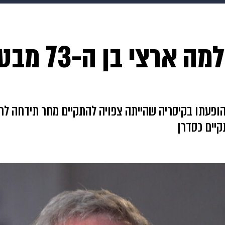
makoZ
בריאות
HIX
ספורט
כסף
הורים
עיצוב
עקב הליך רפואי: 
תשעה חודשים
מתכונים
פרויקטים מיוחדים
ופעתו בקיסריה שהייתה צפויה להתקיים מחר תידחה לחו
יים כסדרן