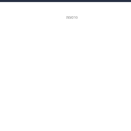
גיטל
גאווה
פרסומת