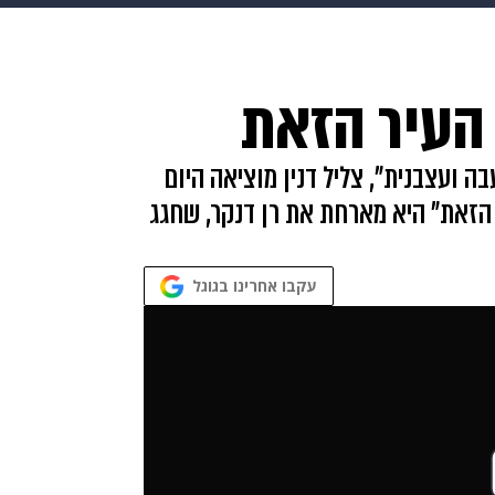
HIX
ספורט
כסף
הורים
עיצוב הבית
אופנה
די
- העיר הזאת
תכונים
פרויקטים מיוחדים
 ועצבנית", צליל דנין מוציאה היום
הזאת" היא מארחת את רן דנקר, שחגג
עקבו אחרינו בגוגל