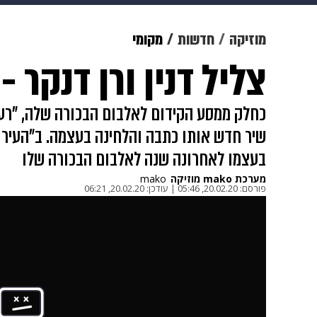
צבא וביטחון
makoZ
בריאות
מוזיקה
חדשות
מקומי
צליל דנין ורן דנקר 
ויוה
משפט
תשעה חודשים
מ
כחלק ממסע הקידום לאלבום הבכורה שלה, "רעבה
שיר חדש אותו כתבה והלחינה בעצמה. ב"העיר 
בעצמו לאחרונה שנה לאלבום הבכורה שלו
מערכת mako מוזיקה
mako
פורסם:
20.02.20, 05:46
|
עודכן:
20.02.20, 06:21