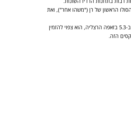
ת רבות בתחנות הרדיו השונות.
סולו הראשון
של רן ("משהו אחר"), ואת
כמו כן, במהלך הופעתו הקרובה של דנקר שתתקיים ב-5.3 בזאפה הרצליה, הוא צפוי להזמין
סים הזה.