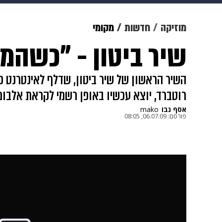
צבא וביטחון
makoZ
בריאות
מוזיקה
חדשות
מקומי
שיר ביטון - "כשהמל
ויוה
משפט
תשעה חודשים
מ
השיר הראשון של שיר ביטון, שדלף לאינטרנט כב
רוטברד, יוצא עכשיו באופן רשמי לקראת אלבום
אסף נבו
mako
פורסם:
06.07.09, 08:05