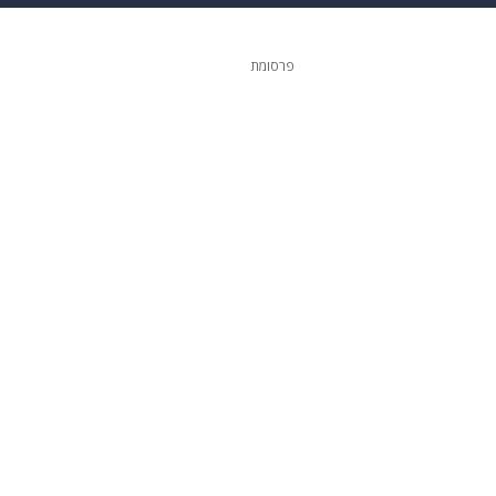
גיטל
גאווה
פרסומת