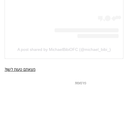
A post shared by MichaelBibiOFC (@michael_bibi_)
מצאתם טעות לשון?
פרסומת