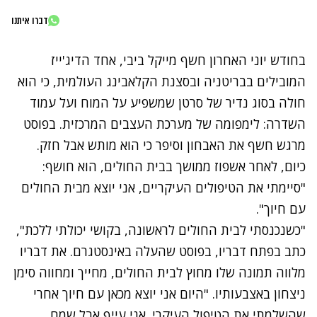
דברו איתנו
בחודש יוני האחרון
חשף מייקל ביבי
, אחד הדיג'ייז
המובילים בבריטניה ובסצנת הקלאבינג העולמית, כי הוא
חולה בסוג נדיר של סרטן שמשפיע על המוח ועל עמוד
השדרה:
לימפומה של מערכת העצבים המרכזית. בפוסט
מרגש חשף את האבחון וסיפר כי הוא מותש אבל חזק.
כיום, לאחר אשפוז ממושך בבית החולים, הוא חושף:
"סיימתי את הטיפולים העיקריים, אני יוצא מבית החולים
עם חיוך".
"כשנכנסתי לבית החולים לראשונה, בקושי יכולתי ללכת",
כתב בפתח דבריו, בפוסט שהעלה באינסטגרם. את דבריו
מלווה תמונה שלו מחוץ לבית החולים, מחייך ומחווה סימן
ניצחון באצבעותיו. "היום אני יוצא מכאן עם חיוך אחרי
שהשלמתי את הטיפול העיקרי. אני עייף אבל שמח...