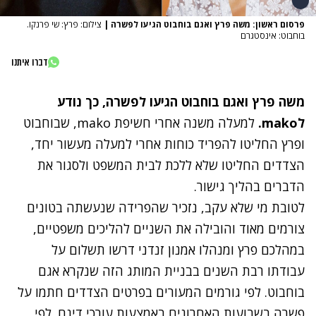
פרסום ראשון: משה פרץ ואגם בוחבוט הגיעו לפשרה
|
צילום: פרץ: שי פרנקו.
בוחבוט: אינסטגרם
דברו איתנו
משה פרץ ואגם בוחבוט הגיעו לפשרה, כך נודע
לmako.
למעלה משנה
אחרי חשיפת mako
, שבוחבוט
ופרץ החליטו להפריד כוחות אחרי למעלה מעשור יחד,
הצדדים החליטו שלא ללכת לבית המשפט ולסגור את
הדברים בהליך גישור.
לטובת מי שלא עקב,
נזכיר שהפרידה שנעשתה בטונים
צורמים מאוד
והובילה את השניים להליכים משפטיים,
במהלכם פרץ ומנהלו אמנון זנדני דרשו תשלום על
עבודתו רבת השנים בבניית המותג הזה שנקרא אגם
בוחבוט. לפי גורמים המעורים בפרטים הצדדים חתמו על
פשרה בשבועות האחרונים באמצעות עורכי דינם. לפי