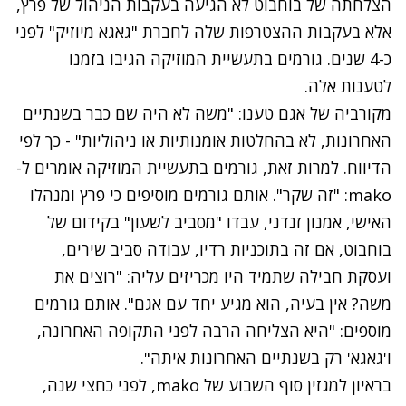
הצלחתה של בוחבוט לא הגיעה בעקבות הניהול של פרץ,
אלא בעקבות ההצטרפות שלה לחברת "גאגא מיוזיק" לפני
כ-4 שנים. גורמים בתעשיית המוזיקה הגיבו בזמנו
לטענות אלה.
מקורביה של אגם טענו: "משה לא היה שם כבר בשנתיים
האחרונות, לא בהחלטות אומנותיות או ניהוליות" - כך לפי
הדיווח. למרות זאת, גורמים בתעשיית המוזיקה אומרים ל-
mako: "זה שקר". אותם גורמים מוסיפים כי פרץ ומנהלו
האישי, אמנון זנדני, עבדו "מסביב לשעון" בקידום של
בוחבוט, אם זה בתוכניות רדיו, עבודה סביב שירים,
ועסקת חבילה שתמיד היו מכריזים עליה: "רוצים את
משה? אין בעיה, הוא מגיע יחד עם אגם". אותם גורמים
מוספים: "היא הצליחה הרבה לפני התקופה האחרונה,
ו'גאגא' רק בשנתיים האחרונות איתה".
בראיון למגזין סוף השבוע של mako
, לפני כחצי שנה,