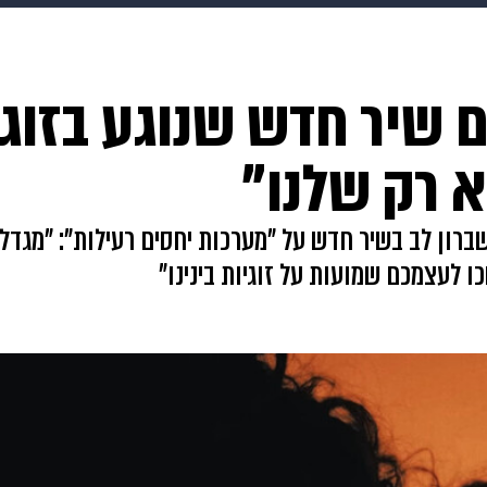
makoZ
בריאות
HIX
ספורט
כסף
הורים
עיצוב
 שיר חדש שנוגע בזוגיו
תשעה חודשים
מתכונים
פרויקטים מיוחדים
 רק שלנו"
רון לב בשיר חדש על "מערכות יחסים רעילות": "מגדלים
 לעצמכם שמועות על זוגיות בינינו"