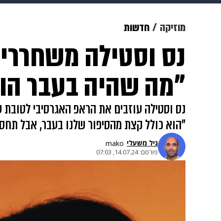
מוזיקה
תרבות
צבא וביטחון
מוזיקה
חדשות
נס וסטילה משחררים
דיגיטל
גאווה
ויוה
משפט
"מה שהיה בעבר הוא
נס וסטילה עוזבים את הראפ האגרסיבי לטובת שב
"הוא כולל קצת מהסיפור שלנו בעבר, אבל תחסכו
גיל משעלי
mako
פורסם:
14.07.24, 07:03