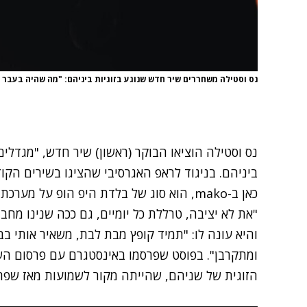
נס וסטילה משחררים שיר חדש שנוגע בזוגיות ביניהם: "מה שהיה בעבר 
נס וסטילה הוציאו הבוקר (ראשון) שיר חדש, "מגדלים
ביניהם. בניגוד לראפ האגרסיבי שהציגו בשירים הק
כאן ב-mako
, הוא סוג של בלדת היפ הופ על מערכת
"את לא יציבה, טרללת כל יומיים, גם ככה שנינו מחב
והיא עונה לו: "תמיד קופץ מבת לבת, משאיר אותי בב
ומתקרבן". בפוסט שפרסמו באינסטגרם עם פרסום הש
הזוגית של שניהם, שהייתה מקור לשמועות מאז שפר