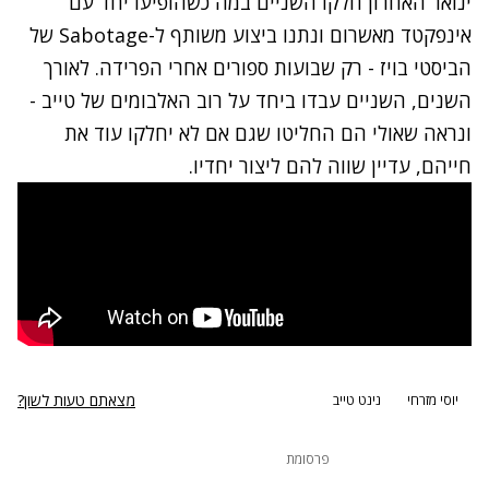
ינואר האחרון
חלקו השניים במה
כשהופיעו יחד עם
אינפקטד מאשרום ונתנו ביצוע משותף ל-Sabotage של
הביסטי בויז - רק שבועות ספורים אחרי הפרידה. לאורך
השנים, השניים עבדו ביחד על רוב האלבומים של טייב -
ונראה שאולי הם החליטו שגם אם לא יחלקו עוד את
חייהם, עדיין שווה להם ליצור יחדיו.
מצאתם טעות לשון?
יוסי מזרחי
נינט טייב
פרסומת