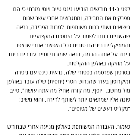
לפני כ-11 חודשים הודיעו נינט טייב ויוסי מזרחי כי הם
מפרקים את החבילה, ומתגרשים אחרי עשר שנות
נישואים ושתי בנות משותפות. למרות הפרידה, נראה
שהשניים בחרו לשמור על היחסים המקצועיים
והמוזיקליים ביניהם טובים ככל האפשר: אחרי שנצפו
ביחד על אותה הבמה, נראה שמזרחי וטייב עובדים ביחד
על מוזיקה באולפן ההקלטות.
בסרטון שפרסמה בסטורי שלה, נראית נינט עם גיטרה
ומיקרופון בעוד שהגרוש הטרי (יחסית) שלה עובד באולפן
מול מחשב. "יוסף, מה קורה אחי? מה אתה עושה", טייב
פונה אליו שמתאים יותר לשותף לדירה, והוא משיב:
"מקליט רעשים של מטוסים".
נתקלנו בבעיה
כאמור, העבודה המשותפת באולפן מגיעה אחרי שבחודש
נסה שוב