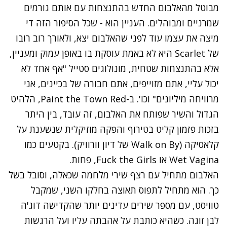
מבוטל מהאלבום החדש בהתנצחות עם אותם גורמים
שמרניים ומבוהלים. העניין הוא - שכל הסיפור הזה די
מיצה את עצמו עוד לפני שהאלבום יצא, ולאורך רוב רובו
של Scarlet היא לא באמת עוסקת בו באופן עמוק ומעניין,
אלא בהתנצחות שטחית, מונולוגים סטייל "אף אחד לא
יכול עליי, אתם מזוייפים, אתם חבורה של בכיינים, אני
מרוויחה מיליונים" וכו'. ב-Paint the Town Red, הלהיט
הגדול והשיר שפותח את האלבום, זה עובד, בין היתר
בזכות פזמון קליט בטירוף והפקה מוזיקלית שנשענת על
קלאסיקה (Walk on By של דיון וורוויק). בקטעים כמו
Wet Vagina או Fuck the Girls, פחות.
האלבום מתחיל עם רצף שירי מלחמה שכאלה, וסובל בשל
כך. הוא מתחיל לתפוס תאוצה בחלקו השני, שמקבל
טוויסט, עם מספר שירים עדינים יותר שהקדישה דוג'ה
לבן זוגה. כשהיא כותבת על אהבתה עליו ועל הרגשות