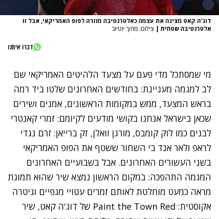
דוג'ה קאט מציגה את עצמה כאלטרנטיבה מוזרה לפופ האמריקאי, אבל זו
אלטרנטיבה שטחית
|
צילום: מתוך יוטיוב
דברו איתנו
מי שמסתכל מדי פעם על מצעד הלהיטים האמריקאי שם
לב למגמה מעניינת: בחודשים האחרונים שלטו ביד רמה
בראש המצעד, ממש במקומות הראשונים, אמנים ושירים
שכאן בישראל אנחנו בקושי מודעים לקיומם: זמרי קאנטרי
לבנים כמו לוק קומבס, מורגן וואלן, זק ברייאן: זרם נגדי
לראפ ולאר אנד בי השחור ששטף את הפופ האמריקאי
בשני העשורים האחרונים. אבל בשבועיים האחרונים
המגמה התהפכה: במקום הראשון נמצא שיר שהוא תמונת
מראה כמעט מוחלטת לאותם זמרים עטויי מגפיים וגיטרה
אקוסטית:
Paint the Town Red של דוג'ה קאט
, שיר