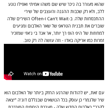
שהוא מעורר בה ניכר שיש שם משהו אמיתי ואפילו נוגע
ללב, ולא רק שכבות ההגנה והעצבים של שירי
ההתכסחות שלה. ב-Can't Wait ו-Often השירים שלה
שוברים את תבנית הטראפ של שאר האלבום ומגיעים
למחוזות של היפ הופ רך יותר, אר אנד בי ג'אזי שמזכיר
זמרות כמו אריקה באדו - וזה עושה לה רק טוב.
עם זאת, יש להודות שהרגע החזק ביותר של האלבום הוא
שיר שלגמרי כן עוסק בכל הנושאים שבגללם דוג'ה "יצאה
לקרב" באלבום החדש שלה - מערכת היחסים המורכבת