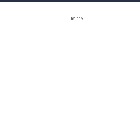
ופנה
דיגיטל
פרסומת