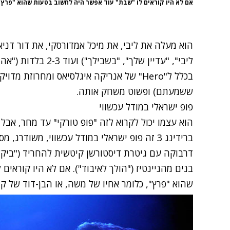
אם לא היו קוראים לו "שבת" עוד אפשר היה לחשוב בטעות שהוא "פרץ"
הוא מעלה את ליבי, את מיכל אמדורסקי, את דור דניאל, נותן 3-4 הלהיטי
ליבי"
,
"עדיין שלך"
,
"בשבילך"
) ועוד 2-3 בלדות (
"אהב
בכלל ל"Hero" של אנריקה איגלסיאס ומחרוזת מ
ששמעתם) ופשוט משחק אותה.
פופ ישראלי במודל עכשווי
הוא עצמו יכול לקרוא לזה "פופ טורקי" עד מחר, אב
ברידינג 3 זה פופ ישראלי במודל עכשווי, משוד
דרבוקה עם גיטרת דיסטורשן קיטשית להחריד ("ביקש
בנים מהניינטיז ("הולך לאיבוד"). אם לא היו קוראי
שהוא "פרץ", כלומר אחיו של משה, או הבן-דוד של קוב