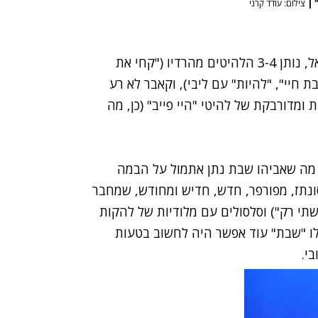
|
צילום: עודד קרני
ם מהרדיו (
"קחי את
ת חיי"
, "להיות" עם ליבי), וקאבר לא רע
דויקת ומדורבקת של להיטי "היי פייב" (כן, מה
ל מה שאביהו שבת נתן אתמול על הבמה
רג, מסונתז, מפורפר, חדש, חדיש ומחודש, שמחבר
תי רק") וסלסולים עם מלודיות של להקות
ם לו "שבת" עוד אפשר היה לחשוב בטעות
י.