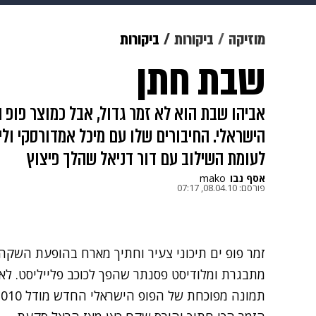
תרבות
צבא וביטחון
makoZ
מוזיקה
ביקורות
ביקורות
שבת חתן
גאווה
ויוה
משפט
תשעה חוד
אביהו שבת הוא לא זמר גדול, אבל כמוצר פופ
הישראלי. החיבורים שלו עם מיכל אמדורסקי ול
לעומת השילוב עם דור דניאל שהלך פיצוץ
אסף נבו
mako
פורסם:
08.04.10, 07:17
זמר פופ ים תיכוני צעיר וחתיך מארח בהופעת השקה 
מתבגרת ומלודיסט פסנתר שהפך לכוכב פלייליסט. לא
תמונה מפוכחת של הפופ הישראלי החדש מודל 2010.