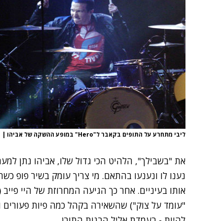
ליבי מתחרע על התופים בקאבר ל"Hero" במופע ההשקה של אביהו
|
צ
את "בשבילך", הלהיט הכי גדול שלו, אביהו נתן למע
נענו לו ונענעו בהתאם. מי צריך עומק בשיר פופ כש
אותו בעיניים. אחר כך הגיעה המחרוזת של היי פייב ("כ
"עומד על צוק") שהשאירה בקהל כמה פיות פעורים ו
להיות - בעמדת אליל הבנות התורן.