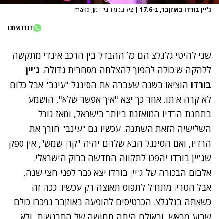
ג'יין בורדו באוזןבר, ב-17.6
|
צילום: מור בידרמן, mako
דברו איתנו
שני להיטי גלגלצ הם כל ההבדל בין הרכב אינדי מתקשה
ללהקה שיכולה להפוך להצלחה מסחרית גדולה.
ג'יין
בורדו
הוציאו בשנה שעברה את הסינגל "עינב" אבל כלום
לא קרה איתו. אחר כך יצא "איך אפשר שלא", הושמע
בתחנת הרדיו המואזנת ביותר בישראל, ומאז גורל
השלישיה הזאת השתנה. עכשיו גם "עינב" חורך את
הרדיו, ואם הסינגל הבא שלהם יהיה "קרן שמש", אין ספק
שג'יין בורדו יהפכו לתקווה החדשה ברוק הישראלי.
אלבום הבכורה של ג'יין בורדו יצא כבר לפני חצי שנה,
אבל הטריו מתחיל לתפוס תאוצה רק עכשיו. ככה זה
כשאתה בגלגלצ. הכרטיסים להופעה באוזןבר נמכרו כולם
שבוע מראש, ובאולם היתה תחושה של התרגשות, ולא