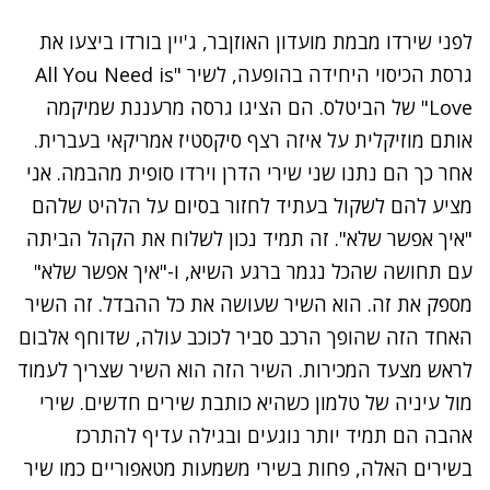
לפני שירדו מבמת מועדון האוזןבר, ג'יין בורדו ביצעו את
גרסת הכיסוי היחידה בהופעה, לשיר "All You Need is
Love" של הביטלס. הם הציגו גרסה מרעננת שמיקמה
אותם מוזיקלית על איזה רצף סיקסטיז אמריקאי בעברית.
אחר כך הם נתנו שני שירי הדרן וירדו סופית מהבמה. אני
מציע להם לשקול בעתיד לחזור בסיום על הלהיט שלהם
"איך אפשר שלא". זה תמיד נכון לשלוח את הקהל הביתה
עם תחושה שהכל נגמר ברגע השיא, ו-"איך אפשר שלא"
מספק את זה. הוא השיר שעושה את כל ההבדל. זה השיר
האחד הזה שהופך הרכב סביר לכוכב עולה, שדוחף אלבום
לראש מצעד המכירות. השיר הזה הוא השיר שצריך לעמוד
מול עיניה של טלמון כשהיא כותבת שירים חדשים. שירי
אהבה הם תמיד יותר נוגעים ובגילה עדיף להתרכז
בשירים האלה, פחות בשירי משמעות מטאפוריים כמו שיר