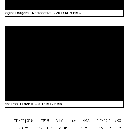
Imagine Dragons "Radioactive" - 2013 MTV EMA
Icona Pop "I Love It" - 2013 MTV EMA
30 שניות למאדים
EMA
mtv
MTV
אביצ'י
אימג'ן דראגונז
אמ.טי.וי
אמטיוי
אפרוג'ק
ביונסה
ברונו מארס
ג'ארד לטו