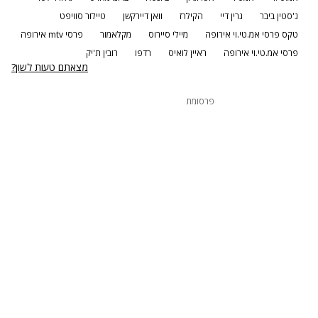
ג'סטין ביבר
גרין דיי
הקילרז
וואן דיירקשן
טיילור סוויפט
טקס פרסי אמ.טי.וי אירופה
מיילי סיירוס
מקלאמור
פרסי mtv אירופה
פרסי אמ.טי.וי אירופה
ראיין לואיס
רדפו
רובין ת'יק
מצאתם טעות לשון?
פרסומת