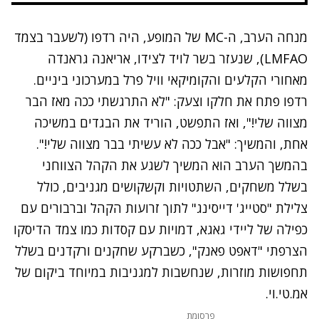
מנחה הערב, ה-MC של המופע, היה רדפו (לשעבר בצמד
LMFAO), שנעזר בשר לויד לצידו, אריאנה גראנדה
מאחורי הקלעים והקומיקאי וויל פרל במערכוני ביניים.
רדפו פתח את חלקו וצעק: "לא התרגשתי ככה מאז הבר
מצווה שלי!", ואז התפשט, הוריד את הבגדים במשיכה
אחת, והמשיך: "אבל ככה לא עשיתי בבר מצווה שלי!".
בהמשך הערב הוא המשיך לשגע את הקהל הצווחני
בשלל משחקים, השתטויות וקשקושים מגניבים, כולל
צלילת "סטייג' דייסינג" לתוך זרועות הקהל וברבורים עם
כפילה של ליידי גאגא, דמויות עם קסדות כמו צמד הדיסקו
הצרפתי "דאפט פאנק", כשברקע שחקנים ורקדנים בשלל
תחפושות מוזרות, שנחשבות למגניבות במיוחד ביקום של
אמ.טי.וי.
פרסומת