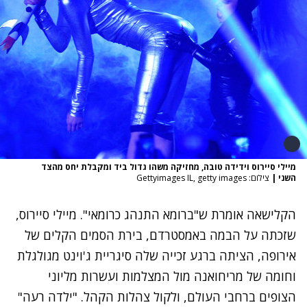
מיילי סיירוס וידידה טובה, מחזיקה משהו גדול ביד ומקבלת יחס מהצד
השני
|
צילום: Gettyimages IL, getty images
הקלישאה אומרת ש"ברומא התנהג כרומאי". מיילי סיירוס,
שזכתה על הבמה באמסטרדם, בירת הסמים הקלים של
אירופה, הציתה ברגע זכייה שלה סיגריית ג'וינט מגולגלת
וחומה של מריחואנה מול המצלמות ועשרות מליוני
הצופים ברחבי העולם, ולקול צהלות הקהל. "ילדה רעה"