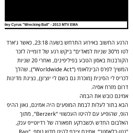
Miley Cyrus "Wrecking Ball" - 2013 MTV EMA
הרגע החשוב באירוע התרחש בשעה 23:18, כאשר ג'ארד
לטו מ"30 שניות למאדים" ביקש רגע של דומייה לזכר
הקורבנות באסון הטבע בפיליפינים, ואחרי 20 שניות
המשיך לפרס הבינלאומי ("Worldwide Act"), שהלך
לכריס לי הסינית (מוכרת גם בשם לי יוצ'ון), נציגת מדינות
דרום מזרח אסיה.
אמינם כובש את הבמה
הבא בתור לעלות לבמת המופעים היה אמינם, גאון ההיפ
הופ, שהופיע עם להיטו העכשווי "Berzerk", מתוך
האלבום החדש \כשברקע תפאורה של רדיוטייפ ענק,
"גטו-בלאסטר". אמינם צירף להיט חדש נוסף, "Rap