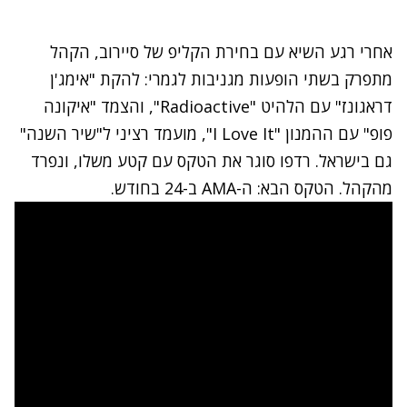
אחרי רגע השיא עם בחירת הקליפ של סיירוב, הקהל
מתפרק בשתי הופעות מגניבות לגמרי: להקת "אימג'ן
דראגונז" עם הלהיט "Radioactive", והצמד "איקונה
פופ" עם ההמנון "I Love It", מועמד רציני ל"שיר השנה"
גם בישראל. רדפו סוגר את הטקס עם קטע משלו, ונפרד
מהקהל. הטקס הבא: ה-AMA ב-24 בחודש.