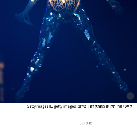
קייטי פרי תלויה מהתקרה
|
צילום: Gettyimages IL, getty images
פרסומת