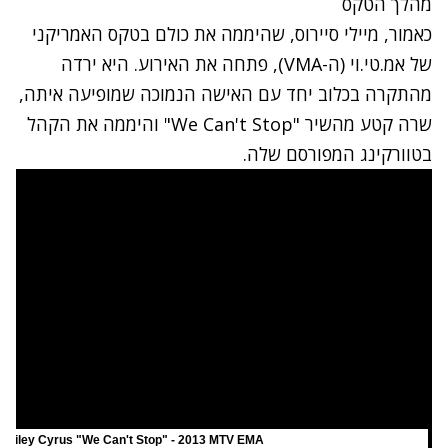
מהלך הטקס
כאמור, מיילי סיירוס,
שהיממה את כולם
ב
טקס האמריקני
של אמ.טי.וי (ה-VMA
), פתחה את האירוע. היא ירדה
מהתקרה בכלוב יחד עם האישה הנמוכה שמופיעה איתה,
שרה קטע מהשיר "We Can't Stop" והיממה את הקהל
בטוורקינג המפורסם שלה.
Miley Cyrus "We Can't Stop" - 2013 MTV EMA