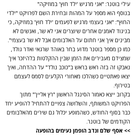
עילי בוטנר: "אני מרגיש 'ילד חוץ' במוזיקה"
בנוסף הוא מספר על המהות ובחירת השם לפרויקט "ילדי
החוץ": "אני בעצמי מרגיש לפעמים 'ילד חוץ' במוזיקה, כי
בניגוד לאמנים אחרים שיוצרים אני לא שר, ואנשים לא
מבינים איך אני חתום על האלבומים אבל לא שר בעצמי".
כמו כן מספר בוטנר מדוע בחר באוהד שרגאי ואדר גולד,
שמצידם מעבירים את הזמן שבין ההקלטות בלהיזכר איך
נאבקו זה בזה ראש בראש ב"כוכב נולד" על ההדחה, ואיך
יצאו פאתטיים כשהלכו מאחורי הקלעים לסמס לעצמם
בטירוף.
בקרוב ייצא כאמור הסינגל הראשון "רץ אלייך" מתוך
הפרויקט המשותף, והשלושה צפויים להתחיל להופיע יחד
כבר בסוף החודש, כשהמופע יכלול גם שירים מהאלבומים
הקודמים של בוטנר.
>> אסף שלם ונדב הופמן נעימים בהופעה