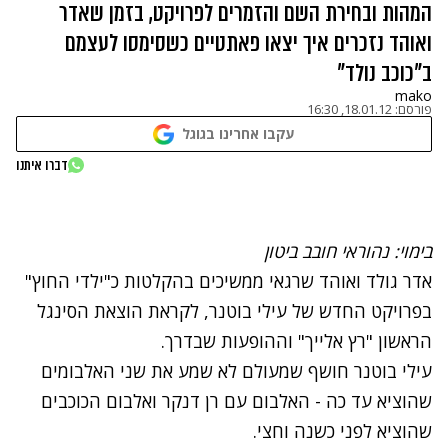
המהות ובחירת השם והזמרים לפרויקט, בזמן שאדר
ואוהד נזכרים איך יצאו פאתטיים כשסימסו לעצמם
ב"כוכב נולד"
mako
פורסם:
18.01.12, 16:30
עקבו אחרינו בגוגל
נתקלנו בבעיה
דברו איתנו
נסה שוב
בימוי: נהוראי חובב ביטון
אדר גולד
ו
אוהד שרגאי
ממשיכים בהקלטות כ"ילדי החוץ"
בפרויקט החדש של עילי בוטנר, לקראת הוצאת הסינגל
הראשון "רץ אלייך" וההופעות שבדרך.
עילי בוטנר חושף שמעולם לא שמע את שני האלבומים
שהוציא עד כה - האלבום עם רן דנקר ואלבום הכוכבים
שהוציא לפני כשנה וחצי.