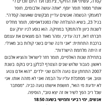
קסדה, עשיתי את החיקוי, צילמנו ועד היום זוכרים לי
אותו" מספר תומר יוסף. "אתה עושה אלבומים, חופר
למעמקי הנשמה ואנשים עדיין מבקשים שאעשה קסדה".
בגיל 23, בשיא ההצלחה שלו כסטנדאפיסט, תומר מחליט
לשנות כיוון ולהתמקד במוזיקה. הוא נוסע לניו יורק עם
חברתו דאז, דנה עדיני, ומהר מאוד הם מוצאים את עצמם
ברכבת התחתית: "אני ודנה שרים בשני קולות בוב מארלי.
זו היתה מלחמת הישרדות".
בתחילת שנות האלפיים, תומר חזר לישראל והוציא אלבום
ראשון. כעבור שלוש שנים הצטרף לבלקן ביט בוקס. בשנת
2007 התחתן עם נועה ולהם שני ילדים. "הוא אדם צנוע
וטוב. אני מסתכלת עליו על הבמה ואני לא מזהה אותו. אני
לא יודעת מי הוא", חושפת אישתו נועה כביה. "מסתבר
שכל ריב הפך לשיר אז זה יצא טוב", הוסיפה.
אנשים
, ימי רביעי וחמישי בשעה 18:50