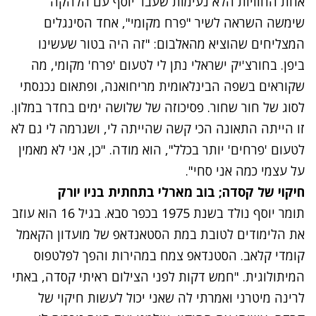
אחת החוויות הלא נעימות שעבר יוסף עם הלהקה
שימשה השראה לשיר
"פרח מקומי",
אחד הסינגלים
המצליחים שהוציא מהאלבום: "זה היה בטור שעשינו
ביפן. בחורצ'יק ישראלי נתן לי לטעום 'פרח' מקומי, מה
שקוראים בשפה הבינלאומית מריחואנה, ופתאום נכנסתי
לסוג של חור שחור. פסיכוזה של שלושה ימים בחדר במלון.
זו הייתה התאונה הכי קשה שהייתה לי, ושגרמה לי גם לא
לטעום 'פרחים' יותר בכלל", הוא מודה. "כן, אני לא מאמין
על עצמי כמה אני סחי".
חיקוי של קסדה; בוב מארלי בתחתית בניו יורק
תומר יוסף נולד בשנת 1975 בכפר סבא. בגיל 16 הוא עוזב
את הלימודים לטובת במת הסטאנדאפ של מועדון הקאמל
קומדי קלאב. הסטנדאפ צמח במהירות והפך לפלטפוס
המיתולוגית. "חמש דקות לפני הצילום ראיתי קסדה, באתי
לרינה מיטרני ואמרתי לה שאני יכול לעשות חיקוי של