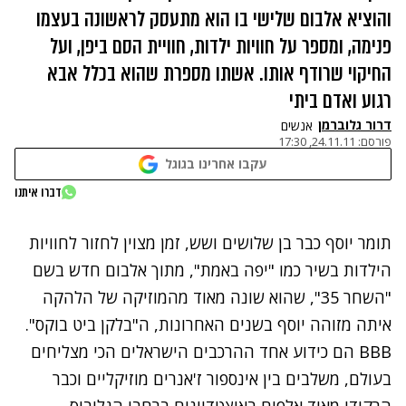
והוציא אלבום שלישי בו הוא מתעסק לראשונה בעצמו
פנימה, ומספר על חוויות ילדות, חוויית הסם ביפן, ועל
החיקוי שרודף אותו. אשתו מספרת שהוא בכלל אבא
רגוע ואדם ביתי
דרור גלוברמן
אנשים
פורסם:
24.11.11, 17:30
עקבו אחרינו בגוגל
נתקלנו בבעיה
דברו איתנו
נסה שוב
תומר יוסף
כבר בן שלושים ושש, זמן מצוין לחזור לחוויות
הילדות בשיר כמו "יפה באמת", מתוך אלבום חדש בשם
"השחר 35", שהוא שונה מאוד מהמוזיקה של הלהקה
איתה מזוהה יוסף בשנים האחרונות, ה"בלקן ביט בוקס".
BBB הם כידוע אחד ההרכבים הישראלים הכי מצליחים
בעולם, משלבים בין אינספור ז'אנרים מוזיקליים וכבר