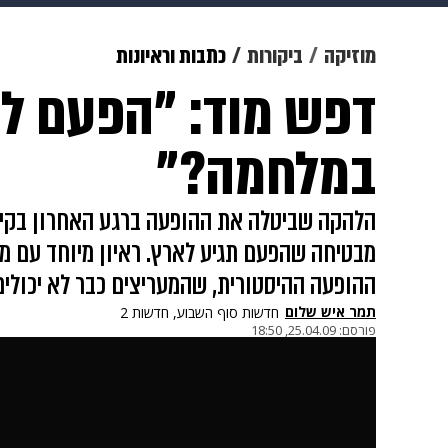
מוזיקה
תרבות
צבא וביטחון
מוזיקה
ביקורות
כתבות וראיונות
דפש מוד: "הפעם ל
דיגיטל
גאווה
ויוה
משפט
במלחמה?"
מבטיחה שהפעם תגיע לארץ. ראיון מיוחד עם מר
ההופעה ההיסטורית, שהמעריצים כבר לא יכולים
תמר איש שלום
חדשות סוף השבוע, חדשות 2
פורסם:
25.04.09, 18:50