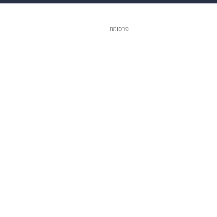
 הבית
אופנה
פרסומת