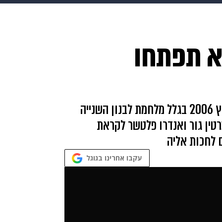
makoZ
בריאות
HIX
ספורט
כסף
הורים
עיצוב
א תפתחו
תשעה חודשים
מתכונים
פרויקטים מיוחדים
הלהקה שביטלה את ההופעה ברגע האחרון בקיץ 2006 בגלל מלחמת לבנון השנייה
טין גור ואנדרו פלטשר לקראת
 לחכות אליה
עקבו אחרינו בגוגל