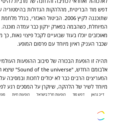
לאלכוהול ואחראי לכתיבה והלחנה של מרבית להיטי
דפש מוד
הבריטית, מהלהקות הגדולות בהיסטוריה של
שתוכננה לקיץ 2006. הביטול האכזרי, בג
המיוחלת, כשהבמה בפארק ירקון כבר עמדה מוכנה. 
מאוכזבים יוכלו בעוד שבועיים לקבל פיצוי נאות, כ
שכבר העניק ראיון מיוחד עם פרסום המופע.
תהיה זו הופעת הבכורה של סיבוב ההופעות העולמי
אלבומם החדש, "Sound of the universe" שיצא החודש ולפני כן כבר
המעריצים הרבים כבר לא יכולים לחכות ובמסיבה על
מיוחד לשיר של הלהקה, שיוקרן על המסכים רגע לפ
דייב גהאן
דפש מוד
הופעות חו"ל בישראל
הופעות חיות
מופ
צרו קשר
פרסמו אצלנו
זמני היום
הסד