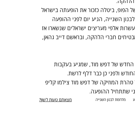
 הלהקה.
 הפופ, ביטלה כזכור את הופעתה בישראל
לל מלחמת לבנון השנייה, הגיע יום לפני ההופעה
עשרות אלפי מעריצים ישראלים שנשארו אז
ך מבטיחים חברי הלהקה, ובראשם
דייב גהאן
,
 החדש של דפש מוד, שמגיע בעקבות
דלף לרשת
.
 טהרת המוזיקה של דפש מוד צילמו קליפ
ני שתתחיל ההופעה.
מצאתם טעות לשון?
ע
מלחמת לבנון השנייה
רי נגישות
תנאי השימוש
מדיניות הפרטיות
פרסום ממומן באתר