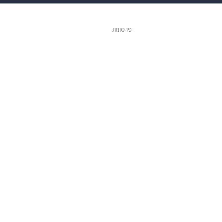
 הבית
אופנה
פרסומת