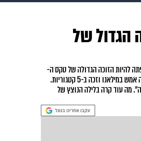
makoZ
בריאות
HIX
ספורט
כסף
הורים
עיצוב
 הלילה הגדול של
תשעה חודשים
מתכונים
פרויקטים מיוחדים
פתה להיות הזוכה הגדולה של טקס ה-
EMA. אבל זה היה ג'סטין ביבר שגנב את ההצגה אמש במילאנו וזכה ב-5 קטגוריות.
". מה עוד קרה בלילה הנוצץ של
עקבו אחרינו בגוגל