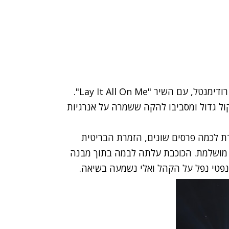
לקח הפסקה מההנחייה בשביל להופיע עם רודימנטל, עם השיר "Lay It All On Me".
קול גדול ומסביבו להקה ששמרה על אנרגיות
ת לכמה פרסים שונים, הזמרת הבריטית
ר "Love Me Like You Do" בצורה מושלמת. הכוכבת עלתה לבמה בתוך מבנה
נפטי נפל על הקהל ואלי נשמעה בשיאה.