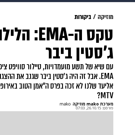
מוזיקה
תרבות
צבא וביטחון
מוזיקה
ביקורות
טקס ה-EMA:
דיגיטל
גאווה
ויוה
משפט
ג'סטין ביבר
עם שיא של תשע מועמדויות, טיילור סוויפט צי
אליעד שלנו לא זכה בפרס ה"אמן הטוב באירופה
MTV?
מערכת mako מוזיקה
mako
פורסם:
26.10.15, 07:03