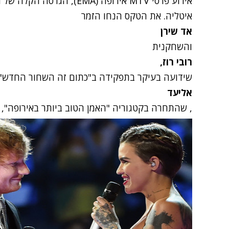
אירוע פרסי MTV אירופה (EMA)
איטליה. את הטקס הנחו הזמר
אד שירן
והשחקנית
רובי רוז,
שידועה בעיקר בתפקידה ב"כתום זה השחור החדש".
אליעד
, שהתחרה בקטגוריה "האמן הטוב ביותר באירופה", ה