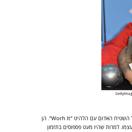
הפתיעו והופיעו כבר על השטיח האדום עם הלהיט "Worh It". הן
צמו. למרות שהיו מעט פספוסים בתזמון