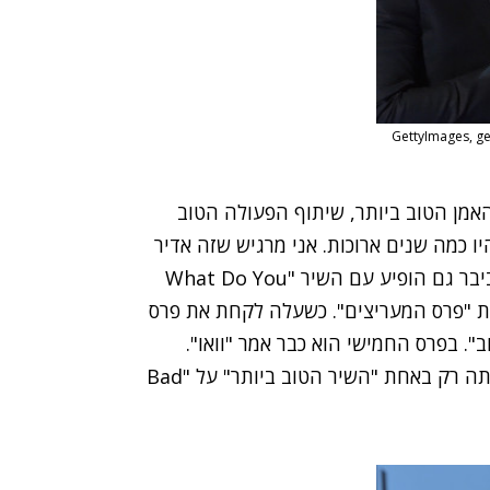
: אימג'בנק/GettyImages, getty
האמן הטוב ביותר, שיתוף הפעולה הטוב
יו כמה שנים ארוכות. אני מרגיש שזה אדיר
לקבל הוקרה על המוזיקה שלי" אמר לקהל הנלהב. ביבר גם הופיע עם השיר "What Do You
ל את "פרס המעריצים". כשעלה לקחת את פרס
". בפרס החמישי הוא כבר אמר "וואו".
טיילור סוויפט, שהייתה מועמדת בתשע קטגוריות, זכתה רק באחת "השיר הטוב ביותר" על "Bad