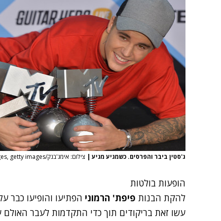
ג'סטין ביבר והפרסים. כשמגיע מגיע
|
צילום: אימג'בנק/GettyImages, getty images
הופעות בולטות
להקת הבנות
פיפת' הרמוני
עשו זאת בריקודים תוך כדי התקדמות לעבר האולם ע