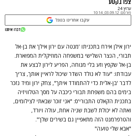
צפו בקטע
ערוץ 24
פורסם:
03.09.12, 10:14
עקבו אחרינו בגוגל
נתקלנו בבעיה
דברו איתנו
נסה שוב
ירון אילן אירח בתכניתו 'מנטה עם ירון אילן' את בן-אל
תבורי, הנצר השלישי במשפחה המוזיקלית המפוארת.
בן-אל שקפץ וזע בלי מנוחה, הפריע לירון לבצע את
עבודתו: "עוד לא נולד השדר שיכול לראיין אותך, צריך
לדבר 'בן-אלית כדי להתמודד איתך", צחק ירון ומיד נזכר
בימים בהם משפחת תבורי כיכבה על מסך הטלוויזיה
בתכנית הקאלט התבורי'ס: "אני זוכר שבאתי לצילומים,
ואתה לא יכולת לשבת שניה אחת, עולה ויורד,
והטרפרמנט הזה מתאפיין גם בשירים שלך".
"אבא שלי טועה"