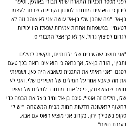
לפני מספר תכניות
התארח שימי תבורי באולפן
, וסיפר
לירון כי הוא אינו מתחבר לסנגון הקריירה שבחר לעצמו
בן-אל: "
מה שהבן שלי בן-אל עושה אני לא אוהב וזה לא
לטעמי". במשפחות אחרות אמירות שכאלו היו יכולות
לגרום לפיצוץ גדול, אך לא כך אצל התבורי'ס.
"אני חושב שהשירים שלי ילדותיים, תקשיב למילים
ותבין", הודה בן-אל, אך נראה כי הוא אינו רואה בכך טעם
לפגם, "אני ראיתי את התכנית כשאבא היה כאן, ושמעתי
את מה שאבא אמר על המילים של השירים שלי, ואני לא
חושב שהוא צודק, כי כל אחד מתחבר למילים של השיר
שלו, מילים זה אופי". סיכם בן-אל ומיד ניצל את הבמה כדי
לחשוף לראשונה חדשות חמות מבית המשפחה: "יש לי
סקופ בשבילך ירון, בקרוב אני מוציא דואט עם אבא,
בעזרת השם".