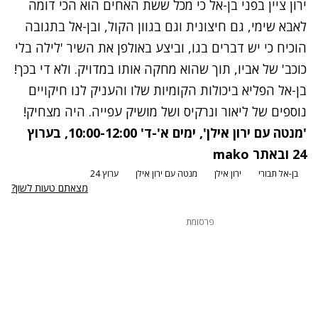
ירון ציין בפני בן-אל כי מכל ששת האחים הוא הכי דומה
לאבא שימי, גם חיצונית וגם בגוון הקול, ובן-אל בתגובה
הוכיח כי יש דברים בגו, וביצע באולפן את השיר 'לילה בלי
כוכב' של אביו, תוך שהוא מחקה אותו במדויק. ולא די בכך!
בן-אל הפליא ביכולות הקומיות שלו והעניק לנו חיקויים
נוספים של ליאור ונרקיס ושל מושיק עפייה. היה מצחיק!
'
מנטה עם ירון אילן
', ימים א'-ד' 10:00-12:00, בערוץ
24 ובאתר mako
בן-אל תבורי
ירון אילן
מנטה עם ירון אילן
ערוץ 24
מצאתם טעות לשון?
פרסומת