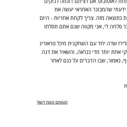
חת לאוטובוס. אם רציתם דוגמה לנזקים
י ידעתי שהמבוגר האחראי יעשה את
 כתוצאה מזה. צריך לקחת אחריות - היום
ר סלחה לי, אני מקווה שגם אתם תסלחו
לירז שדה יחד עם השחקנית מיכל טראוריג
קי אחת יותר מדי כנראה, והשאיר את דנה
ף, כאמור, שבו הדברים על כנם לאחר
ז
מצאתם טעות לשון?
רי נגישות
תנאי השימוש
מדיניות הפרטיות
פרסום ממומן באתר