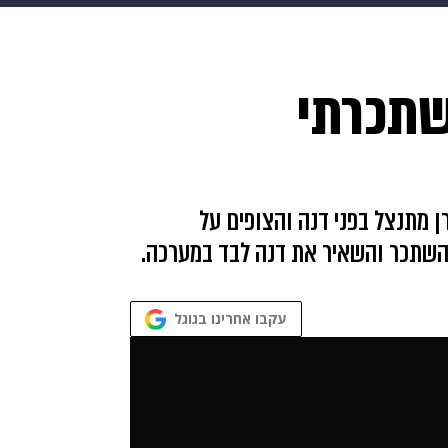
בריאות
HIX
ספורט
כסף
הורים
עיצוב הבית
א
שתכרתי
שים
מתכונים
פרויקטים מיוחדים
 מתנצל בפני דנה והצופים על
השתכר והשאיר את דנה לבד במערכה.
עקבו אחרינו בגוגל