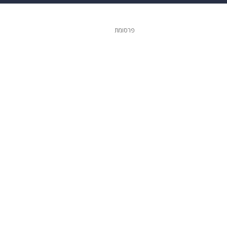
ופנה
דיגיטל
פרסומת