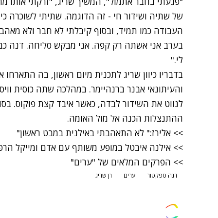
"פגעתי בחבר אתמול", המשיך שריג, "זרקתי אותו מת
של שתיה ושידור חי - זה הדוגמה. שתיתי לשוכרה כ
העבודה כמו תמיד, ובסוף קיבלתי לא חבר ולא מאהבת
בערב אני אשתה רק קפה. אני מבקש סליחה. דנה כב
לי."
בדבריו כיוון שריג ל
תכנית מיום ראשון
, בה התארחו א
והעיתונאי אבנר ברנהיימר. במהלכה שתה כוסית וויס
לנווט את השידור לבדה, כאשר איבד קצת פוקוס. בסו
ההתנצלות הכנה אל מול האומה.
>>
אלירז:" לא התאהבתי באילנית במבט ראשון"
>>
אילנה איבטל במופע משותף עם אדם ומייקל הרפ
>>
הפרקים המלאים של "ערים"
דנה ספקטור
ערים
רן שריג
צרו קשר
פרסמו אצלנו
זמני היום
הסד