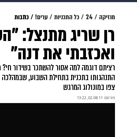
תרבות
צבא וביטחון
makoZ
מוזיקה
24
כל התכניות
ערים!
כתבות
רן שריג מתנצל: "ה
גאווה
ויוה
משפט
תשעה חוד
ואכזבתי את דנה"
רציתם דוגמה למה אסור להשתכר בשידור חי? רן
התנהגותו בתכנית בתחילת השבוע, שבמהלכה 
צפו במונולוג המרגש
פורסם:
02.08.11, 13:22