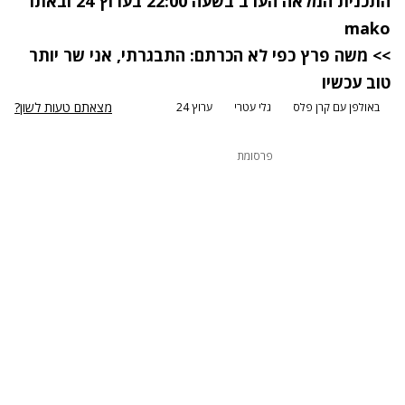
התכנית המלאה הערב בשעה 22:00 בערוץ 24 ובאתר
mako
>> משה פרץ כפי לא הכרתם: התבגרתי, אני שר יותר
טוב עכשיו
מצאתם טעות לשון?
באולפן עם קרן פלס
גלי עטרי
ערוץ 24
פרסומת