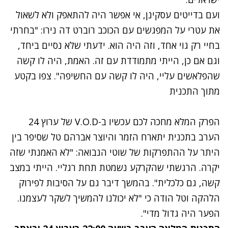
ועם בדייטים עסקינן, אי אפשר היה להתאפק ולא לשאול
את עטרי על המפגשים עם הכוכב רוברט דה נירו: "בחרתי
בחיי רק גוי אחד, וזה היה הוא. ידעתי שלא נסיים ביחד,
וגם אם כן, הייתי מתמודדת עם זה. האמת, היה לו קשה
שהפלאשים עליי, היה לו קשה עם החשיפה". צפו בקטע
מתוך התכנית
נתקלנו בבעיה
הפרק המלא מחכה לכם עכשיו ב-V.O.D של ערוץ 24
נסה שוב
הערב בתכנית יתארח הזמר והיוצר אברהם טל שסיפר בין
היתר על ההתפרקות של שוטי הנבואה: "לא האמנתי שזה
יקרה. הרגשתי שהקרקע נשמטת תחת רגליי. הייתי במצב
קשה, גם כלכלית". בהמשך דיבר גם על הסיבות לפירוק
הלהקה וטל הודה כי "לא יכולנו להמשיך לשקר לעצמנו.
הפער היה גדול מדי".