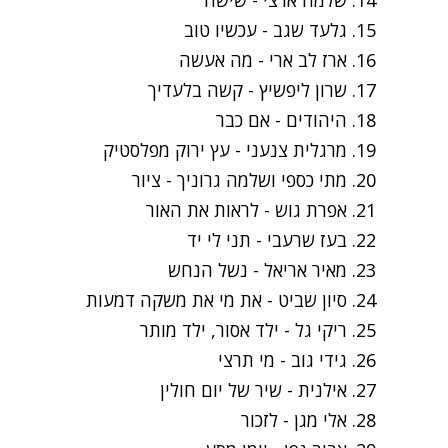
14. שלמה ארצי -
שישה
15. גלעד שגב -
עכשיו טוב
16. ארז לב ארי -
מה אעשה
17. שרון ליפשיץ -
קשה בלעדיך
18. היהודים -
אם כבר
19. מרגלית צנעני -
עץ ירוק מפלסטיק
20. מתי כספי ושלמה גרוניך -
ציור
21. אפרת גוש -
לראות את האור
22. בעז שרעבי -
תני לי יד
23. מאיר אריאל -
נשל הנחש
24. סיון שביט -
את מי את משקה דמעות
25. ריקי גל -
ילד אסור, ילד מותר
26. גידי גוב -
מי תרצי
27. אילנית -
שיר של יום חולין
28. אלי מגן -
לזכור