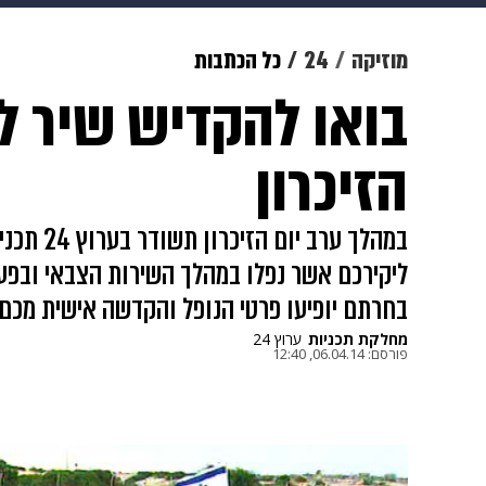
תרבות
צבא וביטחון
makoZ
מוזיקה
24
כל הכתבות
בואו להקדיש שיר לי
גאווה
ויוה
משפט
תשעה חוד
הזיכרון
במהלך ערב 
ליקירכם אשר נפלו במהלך השירות הצבאי ובפע
בחרתם יופיעו פרטי הנופל והקדשה אישית מכם.
מחלקת תכניות
ערוץ 24
פורסם:
06.04.14, 12:40