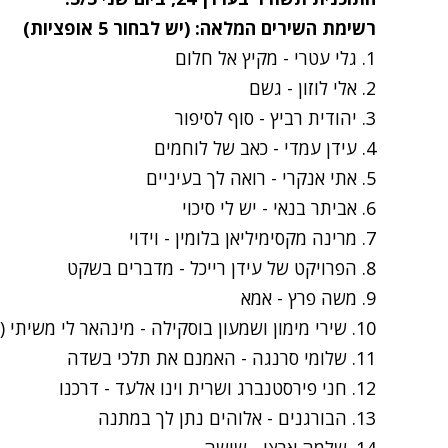
ר
שימת השירים המלאה: (יש לבחור 5 אופציות)
1. גלי עטרי -
מקיץ אל חלום
2. אלי לוזון -
גשם
3. יהודית רביץ -
סוף לסיפור
4. עידן עמדי -
כאב של לוחמים
5. אתי אנקרי -
רואה לך בעיניים
6. אביתר בנאי -
יש לי סיכוי
7. מרינה מקסימיליאן בלומין -
וידוי
8. הפרויקט של עידן רייכל -
מדברים בשקט
9. משה פרץ -
אמא
10. שירי מימון ושמעון בוסקילה -
מינהאר לי משיתי (
11. שלומי סרנגה -
האמנם את תלכי בשדה
12. חני פירסטנברג ושרית וינו אלעד -
דרכנו
13. הבורגנים -
אלוהים נתן לך במתנה