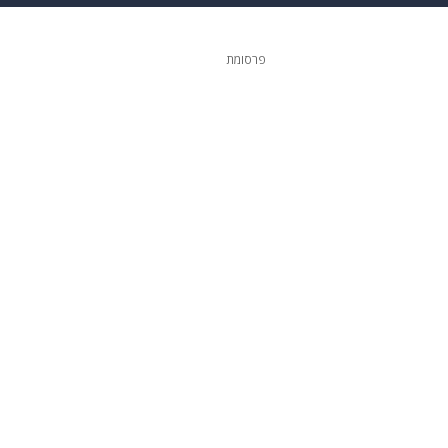
ופנה
דיגיטל
פרסומת