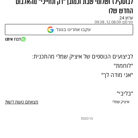
לבוסקילז ושלומי שבת וכמובן "רק תחייכי" מהאלבום
החדש שלו
ערוץ 24
פורסם:
12.08.09, 09:38
עקבו אחרינו בגוגל
נתקלנו בבעיה
דברו איתנו
נסה שוב
לביצועים הנוספים של איציק שמלי מהתכנית:
"לוחמת"
"אני מודה לך"
"בליבי"
מצאתם טעות לשון?
איציק שמלי
פרסומת