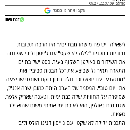
פורסם:
22.07.09, 09:27
עקבו אחרינו בגוגל
נתקלנו בבעיה
דברו איתנו
נסה שוב
לשאלה "יש פה מישהו מבת ים?" היו הרבה תשובות
חיוביות בתכנית "לילה לא שקט" עם ג'ייסון וליבי שפתחה
את השידורים באולפן השקוף בעיר. בספיישל בת ים
התארח תמיר גל שביצע את "
כל הבנות סביבי
" ואת
"
מתגעגע
" עם יוצא כוכב נולד דורון רוקח ושורטי שביצעה
את "
יום טוב
". המסמר של הערב היתה כמובן שרה אנג'ל,
שסיפרה על החוויות שלה כבת ימית, וטענה שאריק אלפר,
שגם נכח באולפן, הוא לא בת ימי אמיתי משום שהוא ילד
כאפות.
התכנית "לילה לא שקט" עם ג'ייסון דנינו הולט וליבי