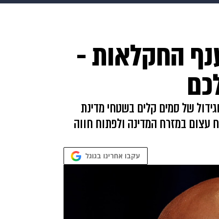
בריאות
HIX
ספורט
כסף
הורים
עיצוב הבית
א
ענף החקלאות -
שים
מתכונים
פרויקטים מיוחדים
כם
ידול של סמים קלים בשטחי מדינת
ח עצום במזרח המדינה ולפתוח חווה
עקבו אחרינו בגוגל