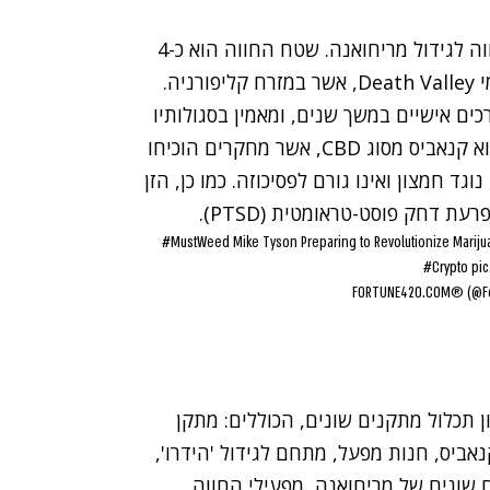
טייסון, כיום בן 51, פתח ביחד עם עוד שני עסקים חווה לגידול מריחואנה. שטח החווה הוא כ-4
ים אישיים במשך שנים, ומאמין בסגולותיו
הרפואיות של הצמח. בין הזנים שהוא מתכוון לגדל הוא קנאביס מסוג CBD, אשר מחקרים הוכיחו
וגד חמצון ואינו גורם לפסיכוזה. כמו כן, הזן
דחק פוסט-טראומטית (PTSD).
#MustWeed
Mike Tyson Preparing to Revolutionize Marijua
#Crypto
pic
ן תכלול מתקנים שונים, הכוללים: מתקן
ביס, חנות מפעל, מתחם לגידול 'הידרו',
ם שונים של מריחואנה, מפעילי החווה