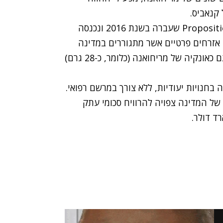
 קנאביס.
פתיחת החווה התאפשרה בזכות הצעת החוק Proposition 64 שעברה בשנת 2016 ונכנסה
 אזרחים פרטיים אשר מתגוררים במדינה
ומבוגרים יותר מגיל 21, יכולים לגדל ולהחזיק ברשותם כאונקיה של מריחואנה (כלומר, כ-28 גרם)
בחנויות יעודיות, ללא צורך במרשם רפואי.
של המדינה צפויה להרוויח סכומי עתק