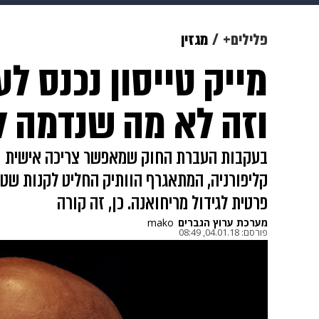
תרבות
צבא וביטחון
makoZ
פלילים+
מגזין
מייק טייסון נכנס ל
גאווה
ויוה
משפט
תשעה חוד
וזה לא מה שנדמה ל
בעקבות העברת החוק שמאפשר צריכה אישית וג
קליפורניה, המתאגרף הוותיק החליט לקנות שט
פרטית לגידול מריחואנה. כן, זה קורה
מערכת ערוץ הגברים
mako
פורסם:
04.01.18, 08:49