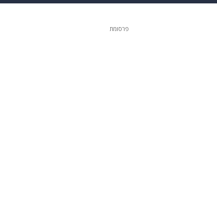
ופנה
דיגיטל
פרסומת