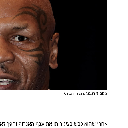
צילום: אימג'בנק/GettyImages
אחרי שהוא כבש בצעירותו את ענף האגרוף והפך לאל