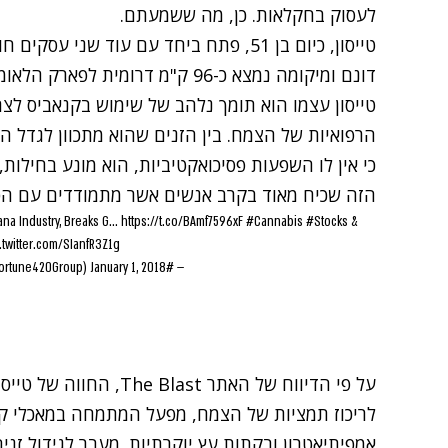
לעסוק בחקלאות. כן, מה ששמעתם.
דונם ומיקומה נמצא כ-96 ק"מ דרומית לפארק הלאומי Death Valley, אשר במזרח קליפורניה.
טייסון עצמו הוא תומך נלהב של שימוש בקנאביס לצרכ
כי אין לו השפעות פסיכואקטיביות, הוא מונע בחילות, נ
הזה שכיח מאוד בקרב אנשים אשר מתמודדים עם הפרעת 
na Industry, Breaks G...
https://t.co/BAmf7596xF
#Cannabis
#Stocks
&
.twitter.com/SIanfR3Z1g
January 1, 2018
— #FORTUNE420.COM® (@Fortune420Group)
על פי הדיווח של האתר
The Blast
, החווה של טייסו
לריכוז תמציות של הצמח, מפעל המתמחה במאכלי קנא
אמפיתיאטרון ובקתות עץ יוקרתיות. מעבר לגידול זני