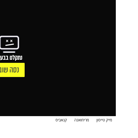
נתקלנו בבעי
נסה שוב
מייק טייסון
מריחואנה
קנאביס