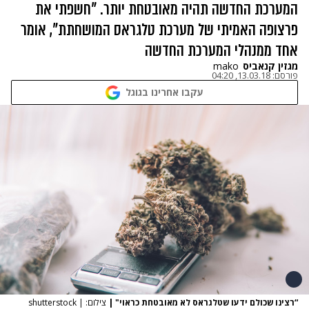
המערכת החדשה תהיה מאובטחת יותר. "חשפתי את
פרצופה האמיתי של מערכת טלגראס המושחתת", אומר
אחד ממנהלי המערכת החדשה
מגזין קנאביס
mako
פורסם:
13.03.18, 04:20
עקבו אחרינו בגוגל
“רצינו שכולם ידעו שטלגראס לא מאובטחת כראוי"
|
צילום: shutterstock |