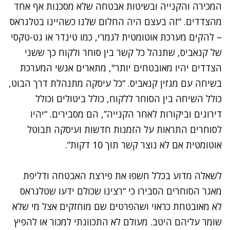
המכירה והקנייה ובשיטות אבטחה שלא מסכנות אף אחד
מהצדדים. “זה בעצם היה החלום שלנו כשהיינו בטלגראס
– להקים מערכת אוטומטית לגמרי, כמו טינדר או גט-טקסי
של קנאביס, שתנהל כל קשר בין סוחר ולקוח כך ששני
הצדדים יהיו מאובטחים יותר", מתארים אנשי המערכת
בשיחה עם
מגזין קנאביס
. “כל עיסקה מתנהלת דרך הבוט,
כולל השיחה בין הסוחר ללקוח, כולל ביטולים וכולל
דירוגים וביקורות לאחר הקנייה”, הם מסבירים. “יהיו
לסוחרים התראות על הזמנות חדשות ועיסקה תבוטל
אוטומטית אם לא נוצר קשר תוך 10 דקות”.
לשאלה מדוע בכלל חשפו את פירצת האבטחה ודליפת
מאגר הסוחרים הסבירו כי “רצינו שכולם ידעו שטלגראס
לא מאובטחת כראוי ושהפרטים שם מוחזקים אצל מי שלא
שומר עליהם היטב. מעולם לא התכוונתי למכור או להפיץ