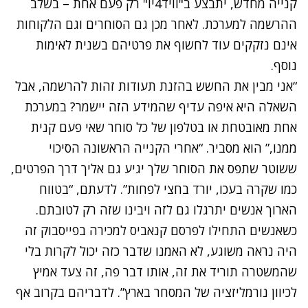
קנייה מחדש, יתבצע ב"וויד4יו" רק פעם אחת – בשלב
ההרשמה למערכת. לאחר מכן גם הסוחרים וגם הלקוחות
אינם נזקקים עוד לחשוף את פרטיהם בשנית לאימות
נוסף.
“אני מבין את החשש בהזנת תעודות זהות להרשמה, אבל
השאלה היא איפה עדיף שהמידע הזה יישמר? במערכת
אחת מאובטחת או בטלפון של כל סוחר שאי פעם קנית
ממנו,” הוא מסביר. “אחרי הקנייה הראשונה הסיכוי
ששוטר שתפס את הסוחר שלך יגיע גם אליך דרך הפרטים,
כמו שקרה בעכו, יורד בחצי לפחות”. לדעתם, “בטווח
הארוך אנשים יתרגלו גם לזה ויבינו שזה רק לטובתם.
כשאנשים התחילו לפרסם קנאביס למכירה בפייסבוק זה
היה נראה משוגע, לא האמנו שדבר כזה יכול לקרות בלי
שהמשטרה תוריד את זה, אותו דבר פה, זה צעד אמיץ
לכיוון נורמליזציה של המסחר בארץ”. לדבריהם בקרוב אף