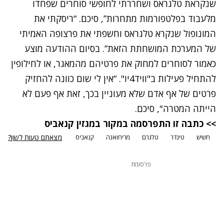
שנקראת טלגראס ושחררתי לחופשי סוחרים שפחדו
מלעבוד בפלטפורמות מתחרות”, סיכם. “ריסקתי את
המונופול שנקרא טלגראס וחשפתי את פרצופה האמיתי
של המערכת המושחתת הזאת”. בסיום ההודעה מוצע
כאמור לסוחרים למחוק את פרטיהם מהמאגר, או לחילופין
להתחיל פעילות ב"וויד4יו". “אין לי שום כוונה להחזיק
פרטים של אף אדם שלא מעוניין בכך, זאת אף פעם לא
הייתה המטרה", סיכם.
>> כתבה זו התפרסמה במקור
במגזין קנאביס
מצאתם טעות לשון?
חשיש
טינדר
טלגרם
מריחואנה
קנאביס
פרסומת