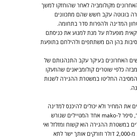
אחרונים מקולומביה
לאחר שהוחזקו למשך
רה בוגוטה עקב חשש שהם מתכוונים
חון המדינה ולהפרות סדר בתחומה.
קאית מופעלת על מנת למנוע את כניסתם
סיבות בהן הם משתתפים ולהילחם בתופעת
דשים האחרונים בעיקר עקב התנהגותם של
מבזה
כלפי שוטרים קולומביאנים שהוזעקו
ת המסיבה החליטו במשטרת ההגירה לשנות
ה.
 את המחיר ולא יכולים להיכנס למדינה
ואני בכלל לא נראה כמו איזה ערס שבא לחפש באלגן", סיפר ל-mako אחד המטיילים שגורש
ם במשטרת ההגירה הוא קשוח ומזלזל ואי
אפשר בכלל להתווכח איתם. הם רואים שיש לך פחות מ-2,000 דולר וזורקים אותך ישר לתא