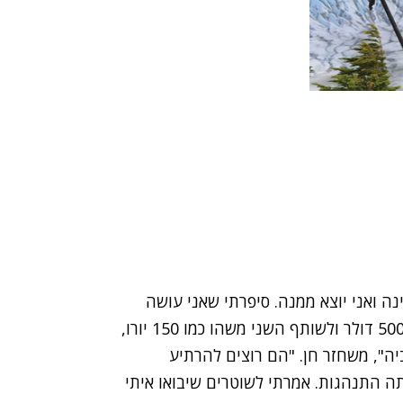
ה ואני יוצא ממנה. סיפרתי שאני עושה
טרק ולא משתתף בשום מסיבות. הם ראו שיש לי רק 500 דולר ולשותף השני משהו כמו 150 יורו,
ביה", משחזר חן. "הם רוצים להרתיע
ה התנהגות. אמרתי לשוטרים שיבואו איתי