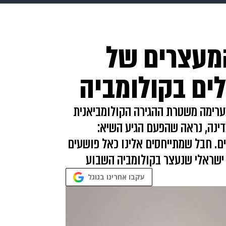
makoZ
בריאות
HIX
ספורט
כסף
הורים
עיצוב
המעצרים של
תשעה חודשים
מתכונים
פרויקטים מיוחדים
ים בקולומביה
ערימה משטרת ההגירה הקולומביאנית
דינה, נראה שהפעם הגיע השיא:
ים. חבל שמתייחסים אלינו כאל פושעים
 ישראלי שנעצר בקולומביה השבוע
עקבו אחרינו בגוגל