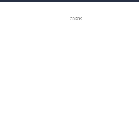
 הבית
אופנה
פרסומת