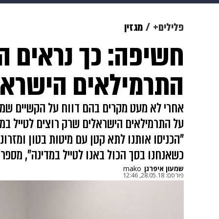
מוזיקה
תרבות
צבא וביטחון
פלילים+
מגזין
חשיפה: כך נראים 
דיגיטל
גאווה
ויוה
משפט
התרמילאים הישראל
אחרי לא מעט מקרים בהם דווח על הקשיים שמ
על התרמילאים הישראלים שרק רוצים לטייל במ
"הכניסו אותנו לתא קטן עם מיטות בטון ומזרונ
כשאנחנו בסך הכול באנו לטייל במדינה", מספר
שמעון איפרגן
mako
פורסם:
28.05.18, 12:46