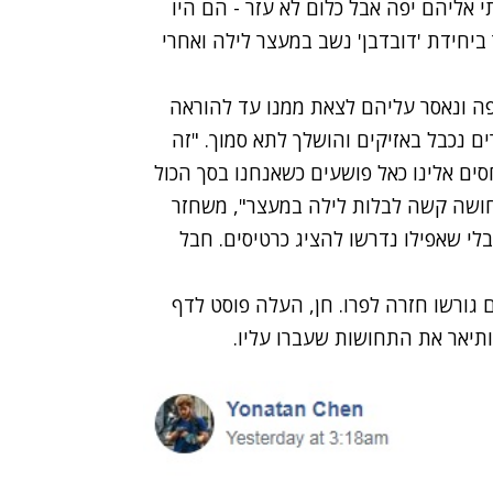
יתי נחמד, דיברתי אליהם יפה אבל כלום לא עזר - הם היו
ביחידת 'דובדבן' נשב במעצר לילה ואחרי
פה ונאסר עליהם לצאת ממנו עד להוראה
 נכבל באזיקים והושלך לתא סמוך. "זה
סים אלינו כאל פושעים כשאנחנו בסך הכול
תחושה קשה לבלות לילה במעצר", משחזר
בלי שאפילו נדרשו להציג כרטיסים. חבל
ם גורשו חזרה לפרו. חן, העלה פוסט לדף
ותיאר את התחושות שעברו עליו.