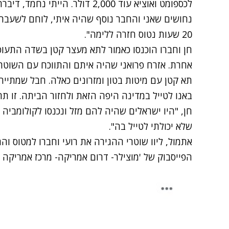
לכספומט ואוציא עוד 2,000 דולר. הי
נחושים שאני והחבר נוסף שהיה איתי, לוחם לשעבר 
20 שעות נטוס חזרה ללימה".
חן וחברו הוכנסו כאמור לתא מעצר קטן בשדה התעו
אחרת. אזרח פרואני שהיה איתם והתווכח עם השוטרים
תא קטן עם מיטות בטון ומזרונים כאלה. חבל שמתייח
באנו לטייל במדינה היפה הזאת ולחזור הביתה. זו 
חן, "היו ישראלים שהיה להם מזל ונכנסו לקולומביה 
שלא יכולתי לטייל בה".
אתמול, ליוו שוטרי ההגירה את רועי וחברו למטוס וה
הפייסבוק של 'מוצילר- דרום אמריקה- מרכז אמריקה 